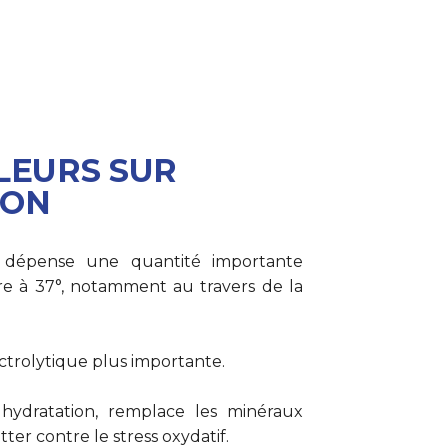
LEURS SUR
ION
s dépense une quantité importante
re à 37°, notamment au travers de la
ctrolytique plus importante.
hydratation, remplace les minéraux
ter contre le stress oxydatif.