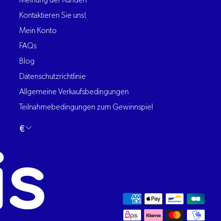
Meinung der Kunden
Kontaktieren Sie uns!
Mein Konto
FAQs
Blog
Datenschutzrichtlinie
Allgemeine Verkaufsbedingungen
Teilnahmebedingungen zum Gewinnspiel
Sprache
€
Deutsch
ändern
HYDRATIS