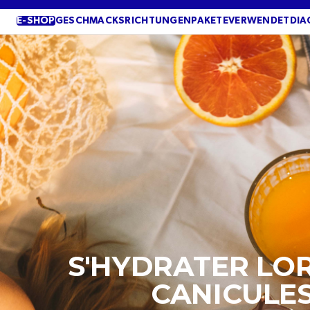
ÜBERSPRINGEN
SIE ZU
E-SHOP
GESCHMACKSRICHTUNGEN
PAKETE
VERWENDET
DIA
INHALTEN
S'HYDRATER LO
CANICULE