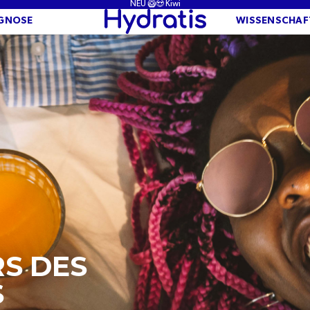
NEU 🥝😍 Kiwi
GNOSE
WISSENSCHAF
RS DES
S