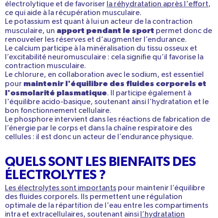
électrolytique et de favoriser
la réhydratation après l'effort
,
ce qui aide à la récupération musculaire.
Le
potassium
est quant à lui un acteur de la contraction
apport pendant le sport
musculaire, un
permet donc de
renouveler les réserves et d'augmenter l’endurance.
Le calcium participe à la minéralisation du tissu osseux et
l’excitabilité neuromusculaire : cela signifie qu’il favorise la
contraction musculaire.
Le
chlorure,
en collaboration avec le sodium,
est essentiel
maintenir l'équilibre des fluides corporels et
pour
l'osmolarité plasmatique
. Il participe également à
l'équilibre acido-basique, soutenant ainsi l'hydratation et le
bon fonctionnement cellulaire.
Le phosphore intervient dans les réactions de fabrication de
l’énergie par le corps et dans la chaîne respiratoire des
cellules : il est donc un acteur de l’endurance physique.
QUELS SONT LES BIENFAITS DES
ÉLECTROLYTES ?
Les électrolytes sont importants
pour maintenir l’équilibre
des fluides corporels. Ils permettent une régulation
optimale de la répartition de l'eau entre les compartiments
intra et extracellulaires, soutenant ainsi
l’hydratation