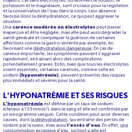
majeurs. Certains électrolytes, notamment le sodium, le
potassium et le magnésium, sont cruciaux pour la régulation
et la conservation de l'eau dans le corps. Leur absence
favorise donc la déshydratation, ce qui peut aggraver la
situation.
carence modérée en électrolytes
Une
peut passer
inaperçue et être négligée, mais elle peut aussi dégrader la
santé générale et compliquer la guérison de certaines
affections comme la gastro-entérite par exemple, en
favorisant une
déshydratation dangereuse
. En cas de
carence importante, les symptômes peuvent s’aggraver
rapidement, entraînant alors des complications
potentiellement graves. Enfin, bien que tous les électrolytes
soient essentiels, certaines carences, comme celle en
(hyponatrémie)
sodium
, peuvent présenter des risques
plus immédiats et sévères pour la santé.
L'HYPONATRÉMIE ET SES RISQUES
L'hyponatrémie
est définie par un taux de sodium
inférieur à 135 mmol/L dans le sang et elle est confirmée par
un ionogramme sanguin. Cette condition peut avoir diverses
causes, dont
la déshydratation
, qui entraîne des pertes de
l'excès d'eau
sodium par la sueur, mais aussi
. En effet,
une
consommation excessive d’eau
, surtout si elle est