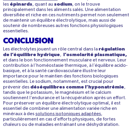
épinards
sodium
les
, quant au
, on le trouve
principalement dans les aliments salés.
Une alimentation
diversifiée et riche en ces nutriments permet non seulement
de maintenir un équilibre électrolytique, mais aussi de
soutenir de nombreuses autres fonctions physiologiques
essentielles.
CONCLUSION
régulation
Les électrolytes jouent un rôle central dans la
de l’équilibre hydrique
l’osmolarité plasmatique,
,
et dans le bon fonctionnement musculaire et nerveux. Leur
contribution à l’homéostasie thermique, à l’équilibre acido-
basique, et à la santé cardiovasculaire illustre leur
importance pour le maintien des fonctions biologiques
essentielles. Le sodium, notamment, est crucial pour
déséquilibres comme l’hyponatrémie
prévenir des
,
tandis que le potassium, le magnésium et le calcium
soutiennent l’endurance et la récupération après un effort.
Pour préserver un équilibre électrolytique optimal, il est
essentiel de combiner une alimentation variée riche en
minéraux à des
solutions isotoniques adaptées
,
particulièrement en cas d’efforts physiques, de fortes
chaleurs ou de maladies entraînant une déshydratation.