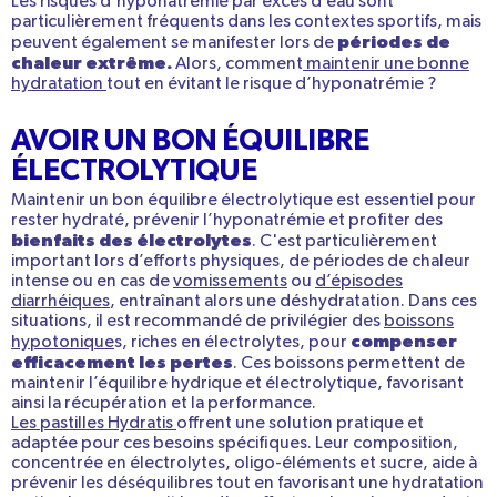
Les risques d’hyponatrémie par excès d’eau sont
particulièrement fréquents dans les contextes sportifs, mais
périodes de
peuvent également se manifester lors de
chaleur extrême.
Alors, comment
maintenir une bonne
hydratation
tout en évitant le risque d’hyponatrémie ?
AVOIR UN BON ÉQUILIBRE
ÉLECTROLYTIQUE
Maintenir un bon équilibre électrolytique est essentiel pour
rester hydraté, prévenir l’hyponatrémie et profiter des
bienfaits des électrolytes
. C'est particulièrement
important lors d’efforts physiques, de périodes de chaleur
intense ou en cas de
vomissements
ou
d’épisodes
diarrhéiques
, entraînant alors une déshydratation. Dans ces
situations, il est recommandé de privilégier des
boissons
compenser
hypotonique
s, riches en électrolytes, pour
efficacement les pertes
. Ces boissons permettent de
maintenir l’équilibre hydrique et électrolytique, favorisant
ainsi la récupération et la performance.
Les pastilles Hydratis
offrent une solution pratique et
adaptée pour ces besoins spécifiques. Leur composition,
concentrée en électrolytes, oligo-éléments et sucre, aide à
prévenir les déséquilibres tout en favorisant une hydratation