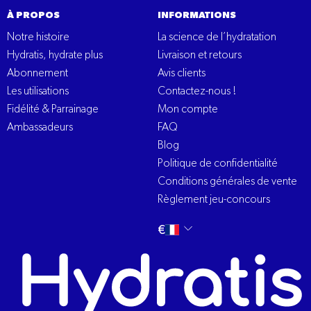
À PROPOS
INFORMATIONS
Notre histoire
La science de l’hydratation
Hydratis, hydrate plus
Livraison et retours
Abonnement
Avis clients
Les utilisations
Contactez-nous !
Fidélité & Parrainage
Mon compte
Ambassadeurs
FAQ
Blog
Politique de confidentialité
Conditions générales de vente
Règlement jeu-concours
Changer
français
€
la
langue