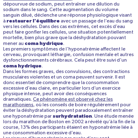
dépourvue de sodium, peut entraîner une dilution du
sodium dans le sang. Cette augmentation du volume
sanguin dilué, déclenche une réponse physiologique visant
restaurer l'équilibre
à
avec un passage de l’eau du sang
vers les cellules. Dans des cas extrêmes, cet excès d’eau
peut faire gonfler les cellules, une situation potentiellement
mortelle, bien plus grave que la déshydratation pouvant
coma hydrique
mener au
.
Les premiers symptômes de l'hyponatrémie affectent le
cerveau, provoquant léthargie, confusion mentale et autres
dysfonctionnements cérébraux. Cela peut être suivi d'un
coma hydrique
.
Dans les formes graves, des convulsions, des contractions
musculaires violentes et un coma peuvent survenir. Il est
donc essentiel de comprendre que la consommation
excessive d’eau claire, en particulier lors d’un exercice
physique intense, peut avoir des conséquences
dramatiques.
Ce phénomène est observé chez les
marathoniens
, où les conseils de boire régulièrement pour
éviter la déshydratation peuvent paradoxalement entraîner
surhydratation
une hyponatrémie par
. Une étude menée
lors du marathon de Boston en 2002 a révélé qu’à la fin de la
course, 13% des participants étaient en hyponatrémie liée à
une consommation excessive d’eau.