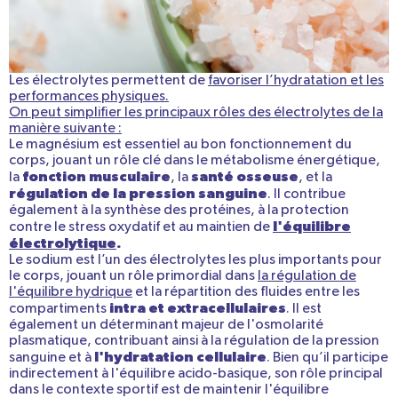
Les électrolytes permettent de
favoriser l’hydratation et les
performances physiques.
On peut simplifier les principaux rôles des électrolytes de la
manière suivante :
Le magnésium est essentiel au bon fonctionnement du
corps, jouant un rôle clé dans le métabolisme énergétique,
fonction musculaire
santé osseuse
la
, la
, et la
régulation de la pression sanguine
. Il contribue
également à la synthèse des protéines, à la protection
l'équilibre
contre le stress oxydatif et au maintien de
électrolytique
.
Le sodium est l’un des électrolytes les plus importants pour
le corps, jouant un rôle primordial dans
la régulation de
l'équilibre hydrique
et la répartition des fluides entre les
intra et extracellulaires
compartiments
. Il est
également un déterminant majeur de l'osmolarité
plasmatique, contribuant ainsi à la régulation de la pression
l'hydratation cellulaire
sanguine et à
. Bien qu’il participe
indirectement à l'équilibre acido-basique, son rôle principal
dans le contexte sportif est de maintenir l'équilibre