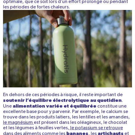
optimale, que ce soit lors d’un effort prolongé ou pendant
les périodes de fortes chaleurs.
En dehors de ces périodes à risque, il reste important de
soutenir l’équilibre électrolytique au quotidien
.
alimentation variée et équilibrée
Une
constitue une
excellente base pour y parvenir. Par exemple, le calcium se
trouve dans les produits laitiers, les lentilles et les amandes,
le magnésium
est présent dans les oléagineux, le chocolat
et les légumes à feuilles vertes,
le potassium se retrouve
bananes
artichauts
dans des aliments comme
les
, les
et