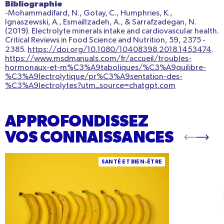
Bibliographie
-
Mohammadifard, N., Gotay, C., Humphries, K.,
Ignaszewski, A., Esmaillzadeh, A., & Sarrafzadegan, N.
(2019). Electrolyte minerals intake and cardiovascular health.
Critical Reviews in Food Science and Nutrition
, 59, 2375 -
2385.
https://doi.org/10.1080/10408398.2018.1453474
.
https://www.msdmanuals.com/fr/accueil/troubles-
hormonaux-et-m%C3%A9taboliques/%C3%A9quilibre-
%C3%A9lectrolytique/pr%C3%A9sentation-des-
%C3%A9lectrolytes?utm_source=chatgpt.com
APPROFONDISSEZ
VOS CONNAISSANCES
Manque de potassium : comprendre,
Manque de so
SANTÉ ET BIEN-ÊTRE
reconnaître et corriger une carence
l’hyponatrémie 