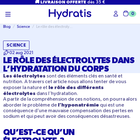
PASSER
🚚 LIVRAISON OFFERTE
dès 35 €
AU
CONTENU
0
Char
Blog
/
Science
/
Le rôle des électrolytes dans l’hydratation du corps
SCIENCE
02 aug 2021
LE RÔLE DES ÉLECTROLYTES DANS
L’HYDRATATION DU CORPS
Les électrolytes
sont des éléments clés en santé et
nutrition. A travers cet article nous allons tenter de vous
le rôle des différents
exposer la nature et
électrolytes
dans l’hydratation.
A partir de la compréhension de ces notions, on pourra alors
l’hyponatrémie
aborder le problème de
qui est une
conséquence d’une mauvaise compensation des pertes en
sodium et qui peut avoir des conséquences désastreuses.
QU’EST-CE QU’UN