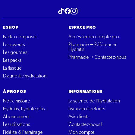
Visitez notre tiktok
Visitez notre Instagram
Visitez notre Facebook
ESHOP
ESPACE PRO
Pack à composer
Accès à mon compte pro
Les saveurs
Pharmacie ⭢ Référencer
Hydratis
Les gourdes
Pharmacie ⭢ Contactez-nous
Les packs
La flasque
Diagnostic hydratation
À PROPOS
INFORMATIONS
Notre histoire
La science de l’hydratation
Hydratis, hydrate plus
Livraison et retours
Abonnement
Avis clients
Les utilisations
Contactez-nous !
Fidélité & Parrainage
Mon compte