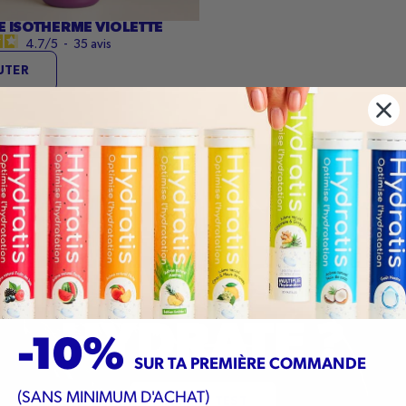
 ISOTHERME VIOLETTE
4.7
/
5
-
35
avis
UTER
ÊTES-VOUS BIE
HYDRATÉ ?
-10%
SUR TA PREMIÈRE COMMANDE
(SANS MINIMUM D'ACHAT)
FAIRE LE TEST