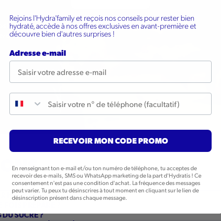
Rejoins l'Hydra'family et reçois nos conseils pour rester bien
hydraté, accède à nos offres exclusives en avant-première et
ostic personnalisé pour connaître votre
découvre bien d'autres surprises !
iveau d'hydratation
Adresse e-mail
Numéro de téléphone
RECEVOIR MON CODE PROMO
IONS
En renseignant ton e-mail et/ou ton numéro de téléphone, tu acceptes de
recevoir des e-mails, SMS ou WhatsApp marketing de la part d'Hydratis ! Ce
consentement n'est pas une condition d'achat. La fréquence des messages
peut varier. Tu peux tu désinscrires à tout moment en cliquant sur le lien de
R HYDRATER LE CORPS ?
désinscription présent dans chaque message.
 FOIS PRÉPARÉ ?
 DU SUCRE ?