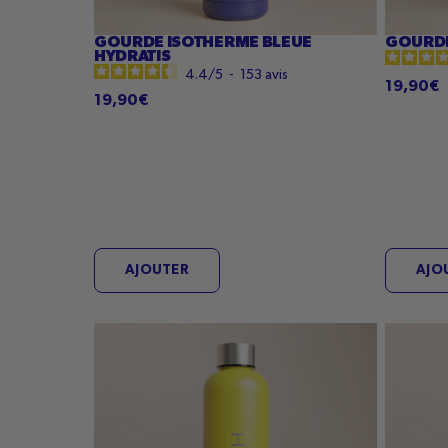
GOURDE ISOTHERME BLEUE
GOURDE
HYDRATIS
4.4
/
5
-
153
avis
19,90€
19,90€
AJOUTER
AJO
Gourde
Gourde
isotherme
isother
jaune
Rouge
Hydratis