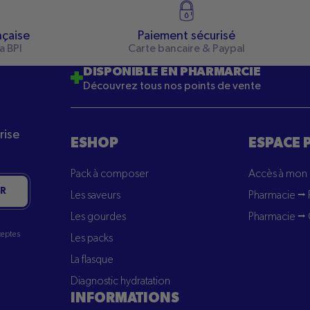
nçaise
Paiement sécurisé
a BPI
Carte bancaire & Paypal
DISPONIBLE EN PHARMARCIE
Découvrez tous nos points de vente
rise
ESHOP
ESPACE 
Pack à composer
Accès à mon
R
Les saveurs
Pharmacie ⭢ 
Les gourdes
Pharmacie ⭢ 
cceptes
Les packs
La flasque
Diagnostic hydratation
INFORMATIONS