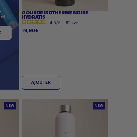
,
GOURDE ISOTHERME NOIRE
 et
HYDRATIS
4.5
/
5
-
82
avis
19,90€
K
AJOUTER
Gourde
NEW
NEW
isotherme
Rose
pastel
Hydratis