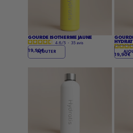
GOURDE ISOTHERME JAUNE
GOURDE
HYDRAT
4.6
/
5
-
35
avis
19,90€
AJOUTER
AJO
19,90€
Gourde
Gourde
isotherme
isother
Blanche
violette
Hydratis