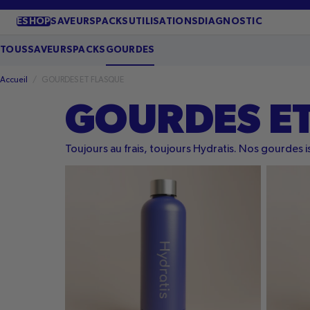
PASSER
AU
ESHOP
SAVEURS
PACKS
UTILISATIONS
DIAGNOSTIC
CONTENU
TOUS
SAVEURS
PACKS
GOURDES
Accueil
/
GOURDES ET FLASQUE
GOURDES ET
Toujours au frais, toujours Hydratis. Nos gourdes
Gourde
Gourde
isotherme
isother
Bleue
verte
Hydratis