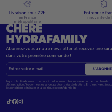
Livraison sous 72h
Entreprise fra
en France
innovante de l
métropolitaine
CHÈRE
HYDRAFAMILY
Abonnez-vous à notre newsletter et recevez une surp
dans votre première commande !
E-
S'ABONNE
mail
Tu peux te désabonner du service à tout moment, chaque e-mail contient un lien de
désinscription. Tes données ne seront pas transmises à des tiers. En t'inscrivant, tu a
les conditions générales et la politique de confidentialité.
Visitez notre tiktok
Visitez notre Instagram
Visitez notre Facebook