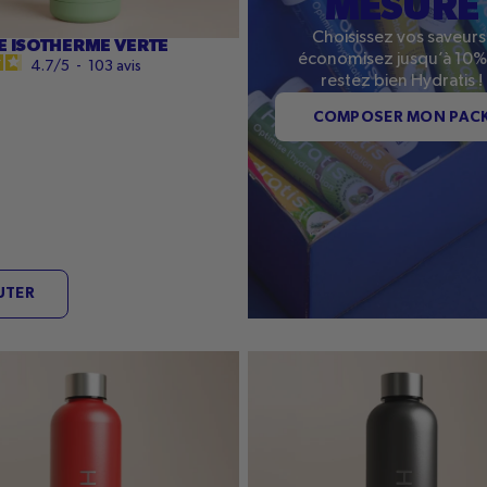
MESURE
Choisissez vos saveurs
 ISOTHERME VERTE
économisez jusqu’à 10%
4.7
/
5
-
103
avis
restez bien Hydratis !
COMPOSER MON PAC
UTER
Gourde
me
isotherme
Noir
chromé
Hydratis