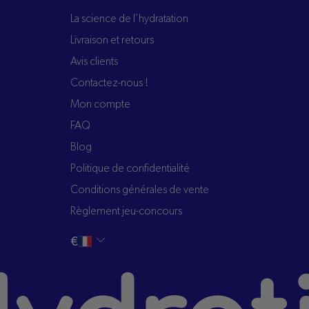
La science de l’hydratation
Livraison et retours
Avis clients
Contactez-nous !
Mon compte
FAQ
Blog
Politique de confidentialité
Conditions générales de vente
Règlement jeu-concours
Changer
français
€
la
langue