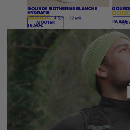
GOURDE ISOTHERME BLANCHE
GOURDE
HYDRATIS
4.6
/
5
-
82
avis
19,90€
AJOUTER
AJO
19,90€