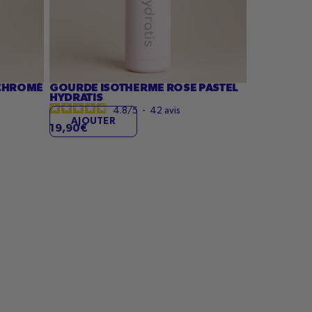
 CHROMÉ
GOURDE ISOTHERME ROSE PASTEL
HYDRATIS
4.8
/
5
-
42
avis
AJOUTER
19,90€