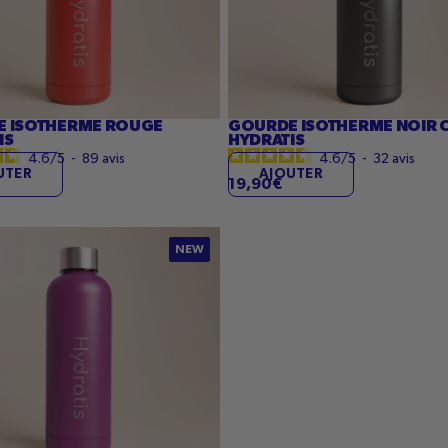
 ISOTHERME ROUGE
GOURDE ISOTHERME NOIR
IS
HYDRATIS
4.6
/
5
-
89
avis
4.6
/
5
-
32
avis
UTER
AJOUTER
19,90€
NEW
me