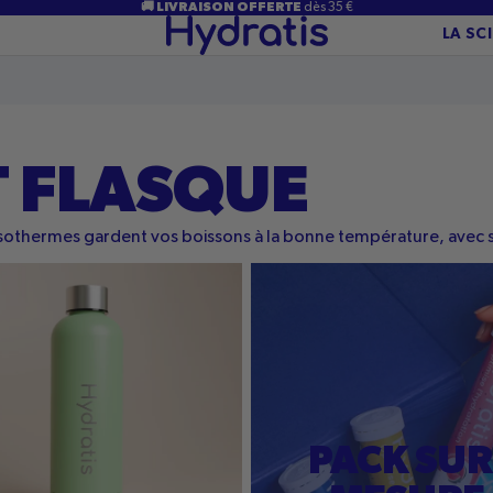
🚚 LIVRAISON OFFERTE
dès 35 €
LA SC
 FLASQUE
 isothermes gardent vos boissons à la bonne température, avec s
me
PACK SUR