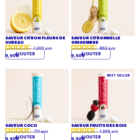
Fleurs
Gingembre
de
sureau
SAVEUR CITRON FLEURS DE
SAVEUR CITRONNELLE
SUREAU
GINGEMBRE
1 205
avis
862
avis
AJOUTER
AJOUTER
9,90€
9,90€
Saveur
Saveur
BEST SELLER
Coco
Fruits
des
bois
SAVEUR COCO
SAVEUR FRUITS DES BOIS
711
avis
1 309
avis
AJOUTER
AJOUTER
9,90€
9,90€