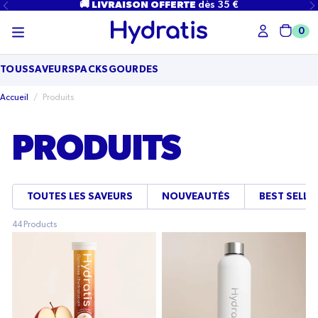
PASSER
🚚 LIVRAISON OFFERTE
dès 35 €
AU
CONTENU
0
Char
TOUS
SAVEURS
PACKS
GOURDES
Accueil
/
Produits
PRODUITS
TOUTES LES SAVEURS
NOUVEAUTÉS
BEST SELLE
44 Products
1
Gourde
tube
isotherme
-
Blanche
Pomme
Hydratis
Cannelle