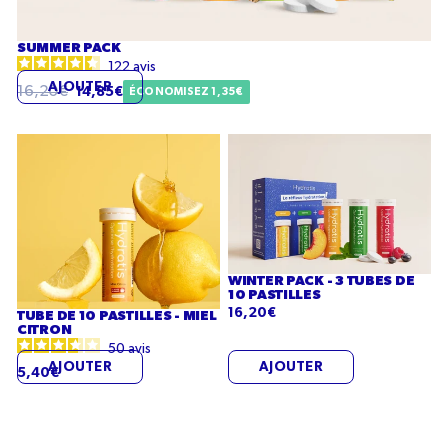
SUMMER PACK
122
avis
AJOUTER
Prix
16,20€
Prix
14,85€
ÉCONOMISEZ 1,35€
régulier
de
Tube
Winter
vente
de
pack
10
-
pastilles
3
-
tubes
Miel
de
WINTER PACK - 3 TUBES DE
citron
10
10 PASTILLES
16,20€
TUBE DE 10 PASTILLES - MIEL
pastilles
CITRON
50
avis
AJOUTER
AJOUTER
5,40€