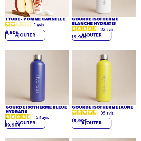
1 TUBE - POMME CANNELLE
GOURDE ISOTHERME
BLANCHE HYDRATIS
1
avis
82
avis
9,90€
AJOUTER
AJOUTER
19,90€
Gourde
Gourde
isotherme
isotherme
Bleue
jaune
Hydratis
GOURDE ISOTHERME BLEUE
GOURDE ISOTHERME JAUNE
HYDRATIS
35
avis
153
avis
19,90€
AJOUTER
AJOUTER
19,90€