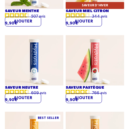
SAVEUR D'HIVER
SAVEUR MENTHE
SAVEUR MIEL CITRON
507
avis
344
avis
AJOUTER
AJOUTER
9,90€
9,90€
Saveur
Saveur
Neutre
Pastèque
SAVEUR NEUTRE
SAVEUR PASTÈQUE
609
avis
766
avis
AJOUTER
AJOUTER
9,90€
9,90€
Saveur
Saveur
BEST SELLER
Pêche
Pomme