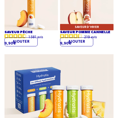
Cannelle
SAVEUR D'HIVER
SAVEUR PÊCHE
SAVEUR POMME CANNELLE
1 581
avis
219
avis
AJOUTER
AJOUTER
9,90€
9,90€
Summer
Pack