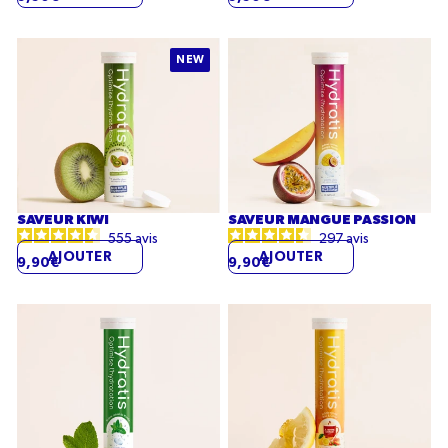
Saveur
Saveur
NEW
Kiwi
Mangue
Passion
SAVEUR KIWI
SAVEUR MANGUE PASSION
555
avis
297
avis
AJOUTER
AJOUTER
9,90€
9,90€
Saveur
Saveur
Menthe
Miel
Citron