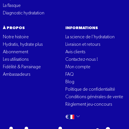
La flasque
Diagnostic hydratation
À PROPOS
INFORMATIONS
Notre histoire
La science de l’hydratation
Hydratis, hydrate plus
Livraison et retours
Abonnement
Avis clients
Les utilisations
Contactez-nous !
Fidélité & Parrainage
Mon compte
Ambassadeurs
FAQ
Blog
Politique de confidentialité
Conditions générales de vente
Règlement jeu-concours
Changer
français
€
la