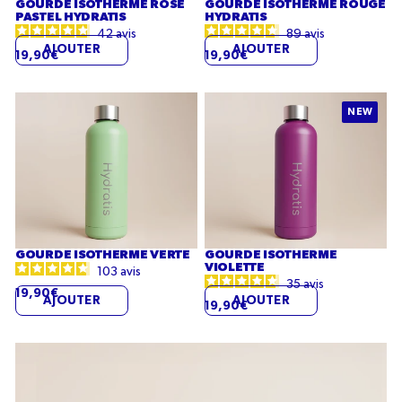
GOURDE ISOTHERME ROSE
GOURDE ISOTHERME ROUGE
PASTEL HYDRATIS
HYDRATIS
42
avis
89
avis
AJOUTER
AJOUTER
19,90€
19,90€
Gourde
Gourde
NEW
isotherme
isotherme
verte
violette
GOURDE ISOTHERME VERTE
GOURDE ISOTHERME
VIOLETTE
103
avis
35
avis
19,90€
AJOUTER
AJOUTER
19,90€
Mini
Pack
Découverte