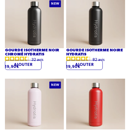
Gourde
Gourde
NEW
isotherme
isotherme
Noir
Noire
chromé
Hydratis
Hydratis
GOURDE ISOTHERME NOIR
GOURDE ISOTHERME NOIRE
CHROMÉ HYDRATIS
HYDRATIS
32
avis
82
avis
AJOUTER
AJOUTER
19,90€
19,90€
Gourde
Gourde
NEW
isotherme
isotherme
Rose
Rouge
pastel
Hydratis
Hydratis