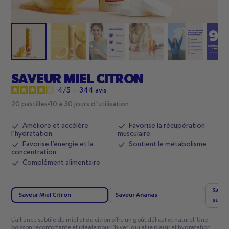
SAVEUR MIEL CITRON
4
/
5
-
344
avis
20 pastilles
10 à 30 jours d'utilisation
Améliore et accélère
Favorise la récupération
l’hydratation
musculaire
Favorise l’énergie et la
Soutient le métabolisme
concentration
Complément alimentaire
Saveu
Saveur Miel Citron
Saveur Ananas
surea
L’alliance subtile du miel et du citron offre un goût délicat et naturel. Une
boisson réconfortante et idéale pour l'hiver, qui allie plaisir et hydratation