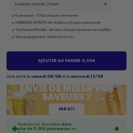
Fréquence de livraison
Économiser -15% à chaque commande
LIVRAISON OFFERTE dès 4 tubes à chaque commande
Totalement flexible : décaler, changer de saveur et modifier
Sans engagement : résilier en un clic
AJOUTER AU PANIER
-
9,90€
Livré entre le
samedi 08/08
et le
mercredi 12/08
ENVIE DE MIXER VOS
SAVEURS ?
PAR ICI !
Hydratis est disponible
dans
plus de 11 200 pharmacies
en