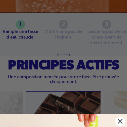
1
2
3
Remplir une tasse
Mettre une pastille
Laisser la pastille se
d’eau chaude.
Hydratis.
diluer avant de
boire lentement.
PRINCIPES ACTIFS
Une composition pensée pour votre bien-être prouvée
cliniquement.