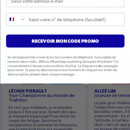
Nos ambassadeurs ne s’arrêtent jamais, et pour eux, la
déshydratation n’est pas une option. C’est en suivant
leur rythme qu’on réinvente chaque jour l’hydratation
Numéro de téléphone
optimale.
LÉONIE PIERAULT
ALIZÉ LIM
RECEVOIR MON CODE PROMO
En renseignant ton e-mail et/ou ton numéro de téléphone, tu acceptes de
recevoir des e-mails, SMS ou WhatsApp marketing de la part d'Hydratis ! Ce
consentement n'est pas une condition d'achat. La fréquence des messages
peut varier. Tu peux tu désinscrires à tout moment en cliquant sur le lien de
désinscription présent dans chaque message.
LÉONIE PIERAULT
ALIZÉ LIM
Vice-Championne du monde de
Joueuse de tennis
Triahtlon
Le plus gros challen
l’adaptation aux cond
En tant que triathlete, je m’entraîne
les balles volent, il f
jusqu’à 3 fois par jour. Autant dire que
avancent pas - il y a
je transpire beaucoup! Pour éviter les
l’altitude, la surface
coups de fatigue, favoriser la
donc c’est sûr que 
récupération et prévenir les blessures,
on essaye de contrô
une bonne hydration est essentielle.