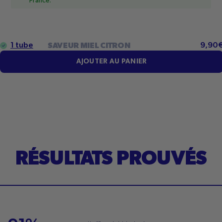
France.
Prix
1 tube
9,90
SAVEUR MIEL CITRON
réguli
AJOUTER AU PANIER
RÉSULTATS PROUVÉS