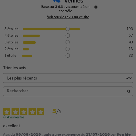
344
Basé sur
avis soumis à un
contrôle
Voir tous les avis sur ce site
5
étoiles
193
4
étoiles
57
3
étoiles
43
2
étoiles
18
1
étoile
33
Trier les avis
5
/
5
Avis vérifié
excellent
06/08/2026
21/07/2026
Sophie
Avis du
, suite à une expérience du
par