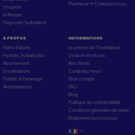
Pharmacie ⭢ Contactez-nous
Les packs
La flasque
Diagnostic hydratation
À PROPOS
INFORMATIONS
Notre histoire
La science de l’hydratation
Hydratis, hydrate plus
Livraison et retours
Abonnement
Avis clients
Les utilisations
Contactez-nous !
Fidélité & Parrainage
Mon compte
Ambassadeurs
FAQ
Blog
Politique de confidentialité
Conditions générales de vente
Règlement jeu-concours
Changer
français
€