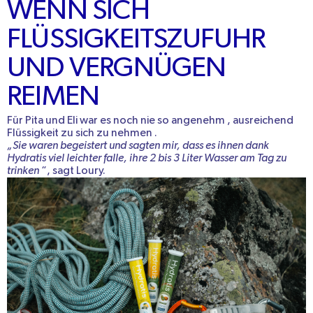
WENN SICH
FLÜSSIGKEITSZUFUHR
UND VERGNÜGEN
REIMEN
Für Pita und Eli war es noch nie so
angenehm
, ausreichend
Flüssigkeit zu sich zu nehmen
.
„Sie waren begeistert und sagten mir, dass es ihnen dank
Hydratis viel leichter falle, ihre 2 bis 3 Liter Wasser am Tag zu
trinken
“, sagt Loury.