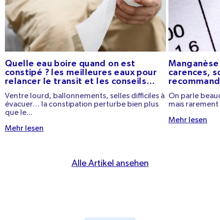
Quelle eau boire quand on est
Manganèse :
constipé ? les meilleures eaux pour
carences, s
relancer le transit et les conseils
recommand
pratiques
Ventre lourd, ballonnements, selles difficiles à
On parle beauc
évacuer… la constipation perturbe bien plus
mais rarement 
que le...
Mehr lesen
Mehr lesen
Alle Artikel ansehen