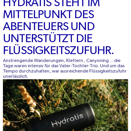
HYDRATIS STEHT IM
MITTELPUNKT
DES
ABENTEUERS UND
UNTERSTÜTZT DIE
FLÜSSIGKEITSZUFUHR.
Anstrengende Wanderungen,
Klettern
,
Canyoning
... die
Tage waren intensiv für das Vater-Tochter-Trio. Und um das
Tempo durchzuhalten,
war
ausreichende Flüssigkeitszufuhr
unerlässlich.