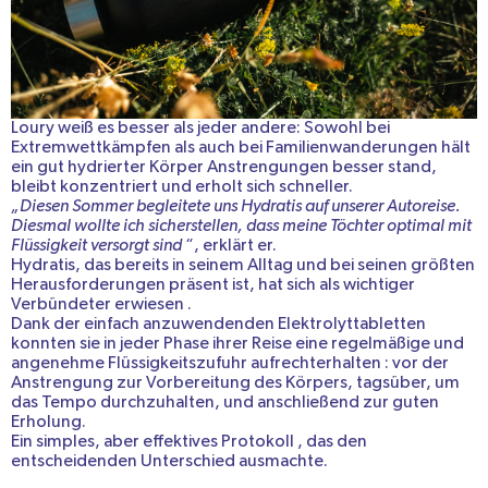
Loury weiß es besser als jeder andere: Sowohl bei
Extremwettkämpfen
als auch bei
Familienwanderungen
hält
ein gut hydrierter Körper Anstrengungen besser stand,
bleibt konzentriert und erholt sich schneller.
„Diesen Sommer begleitete uns Hydratis auf unserer Autoreise.
Diesmal wollte ich sicherstellen, dass meine Töchter optimal mit
Flüssigkeit versorgt sind
“, erklärt er.
Hydratis, das bereits in seinem Alltag und bei seinen größten
Herausforderungen präsent ist, hat sich als
wichtiger
Verbündeter
erwiesen
.
Dank der
einfach
anzuwendenden Elektrolyttabletten
konnten
sie
in jeder Phase ihrer Reise eine
regelmäßige
und
angenehme Flüssigkeitszufuhr
aufrechterhalten
:
vor der
Anstrengung
zur Vorbereitung des Körpers,
tagsüber,
um
das Tempo durchzuhalten, und
anschließend
zur guten
Erholung.
Ein
simples, aber effektives Protokoll
, das den
entscheidenden Unterschied ausmachte.