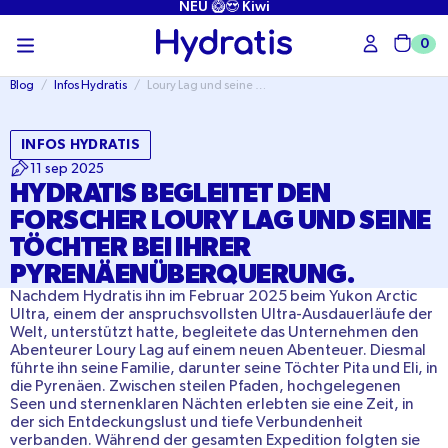
ÜBERSPRINGEN
NEU 🥝😍 Kiwi
SIE ZU
INHALTEN
0
Wag
Blog
/
Infos Hydratis
/
Loury Lag und seine Töchter überqueren mit Hydratis die Pyrenäen.
INFOS HYDRATIS
11 sep 2025
HYDRATIS BEGLEITET DEN
FORSCHER LOURY LAG UND SEINE
TÖCHTER BEI IHRER
PYRENÄENÜBERQUERUNG.
Nachdem Hydratis ihn im Februar 2025 beim Yukon Arctic
Ultra, einem der anspruchsvollsten Ultra-Ausdauerläufe der
Welt, unterstützt hatte, begleitete das Unternehmen den
Abenteurer Loury Lag auf einem neuen Abenteuer. Diesmal
führte ihn seine Familie, darunter seine Töchter Pita und Eli, in
die Pyrenäen. Zwischen steilen Pfaden, hochgelegenen
Seen und sternenklaren Nächten erlebten sie eine Zeit, in
der sich Entdeckungslust und tiefe Verbundenheit
verbanden. Während der gesamten Expedition folgten sie