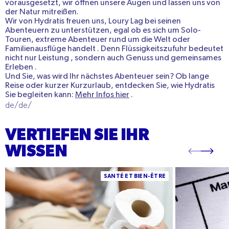
vorausgesetzt, wir öffnen unsere Augen und lassen uns von
der Natur mitreißen.
Wir von Hydratis freuen uns, Loury Lag bei seinen
Abenteuern zu unterstützen, egal ob es sich um
Solo-
Touren, extreme
Abenteuer rund um die Welt oder
Familienausflüge
handelt
. Denn
Flüssigkeitszufuhr
bedeutet
nicht nur
Leistung
, sondern auch
Genuss
und
gemeinsames
Erleben
.
Und Sie, was wird Ihr nächstes Abenteuer sein? Ob lange
Reise oder kurzer Kurzurlaub, entdecken Sie, wie Hydratis
Sie begleiten kann:
Mehr Infos hier
.
de/de/
VERTIEFEN SIE IHR
WISSEN
Quelle eau boire quand on est constipé ? Les
Manganèse : bie
SANTÉ ET BIEN-ÊTRE
meilleures eaux pour relancer le transit et les
sources et ap
conseils pratiques