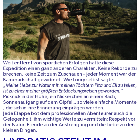
Weit entfernt von sportlichen Erfolgen
hatte diese
Expedition einen ganz anderen Charakter
. Keine
Rekorde
zu
brechen, keine
Zeit
zum Zuschauen – jeder Moment war der
Kameradschaft
gewidmet
. Wie Loury selbst sagte:
„Meine Liebe zur Natur mit meinen Töchtern Pita und Eli zu teilen,
ist zu einer meiner größten Entdeckungsreisen geworden.“
Picknick in der Höhe, ein Nickerchen an einem Bach,
Sonnenaufgang auf dem Gipfel... so viele
einfache Momente
, die sich in ihre Erinnerung einprägen werden.
Jede Etappe bot dem professionellen Abenteurer auch die
Gelegenheit, ihm wichtige Werte zu vermitteln: Respekt vor
der Natur, Freude an der Anstrengung und die Liebe zu den
kleinen Dingen.