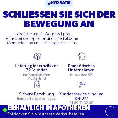
@HYDRATIS
SCHLIESSEN SIE SICH DER B
EWEGUNG AN
Folgen Sie uns für Wellness-Tipps,
erfrischende Inspiration und unterhaltsame
Momente rund um die Flüssigkeitszufuhr.
Lieferung innerhalb von
Französisches
72 Stunden
Unternehmen
im französischen
innovative BPI
Mutterland
Sichere Bezahlung
Kundenservice rund um
die Uhr
Bankkarte &amp; Paypal
01 89 71 32 00
ERHÄLTLICH IN APOTHEKEN
Entdecken Sie alle unsere Verkaufsstellen