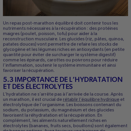
Un repas post-marathon équilibré doit contenir tous les
nutriments nécessaires à la récupération :
des protéines
maigres (poulet, poisson, tofu) pour aider à la
reconstruction musculaire. Les glucides (riz, pâtes, quinoa,
patates douces) vont permettre de refaire les stocks de
glycogène et l
es légumes riches en antioxydants (en petite
quantité pour éviter de surcharger le système digestif)
comme les épinards, carottes ou poivrons pour réduire
l’inflammation
, soutenir le système immunitaire
et ainsi
favoriser la récupération.
5.3 IMPORTANCE DE L’HYDRATATION
ET DES ÉLECTROLYTES
L’hydratation ne s’arrête pas à l’arrivée de la course. Après
un marathon, il est crucial de
rétablir l’équilibre hydrique
et
électrolytique de l’organisme. Les boissons contenant du
sodium, du potassium, du magnésium et des glucides
favorisent la réhydratation et la récupération. En
complément, les aliments naturellement riches en
électrolytes (bananes, fruits secs, bouillons) sont également