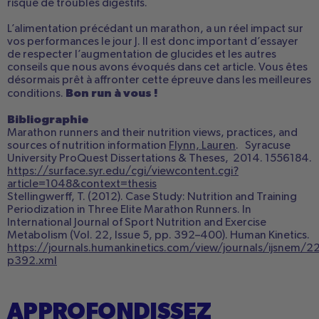
risque de troubles digestifs.
L’alimentation précédant un marathon, a un réel impact sur
vos performances le jour J. Il est donc important d’essayer
de respecter l’augmentation de glucides et les autres
conseils que nous avons évoqués dans cet article. Vous êtes
désormais prêt à affronter cette épreuve dans les meilleures
Bon run à vous !
conditions.
Bibliographie
Marathon runners and their nutrition views, practices, and
sources of nutrition information
Flynn, Lauren
. Syracuse
University ProQuest Dissertations & Theses, 2014. 1556184.
https://surface.syr.edu/cgi/viewcontent.cgi?
article=1048&context=thesis
Stellingwerff, T. (2012). Case Study: Nutrition and Training
Periodization in Three Elite Marathon Runners. In
International Journal of Sport Nutrition and Exercise
Metabolism (Vol. 22, Issue 5, pp. 392–400). Human Kinetics.
https://journals.humankinetics.com/view/journals/ijsnem/22
p392.xml
APPROFONDISSEZ