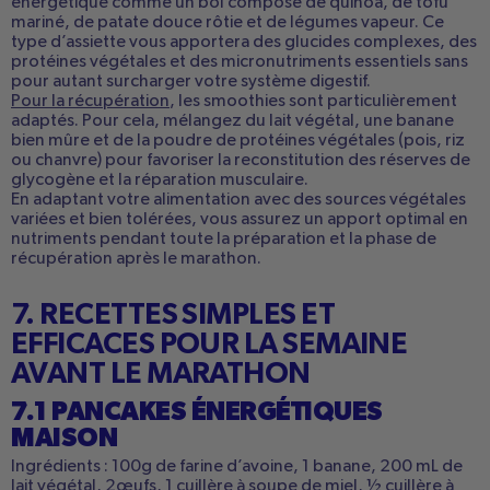
énergétique comme un bol composé de quinoa, de tofu
mariné, de patate douce rôtie et de légumes vapeur. Ce
type d’assiette vous apportera des glucides complexes, des
protéines végétales et des micronutriments essentiels sans
pour autant surcharger votre système digestif.
Pour la récupération
, les smoothies sont particulièrement
adaptés. Pour cela, mélangez du lait végétal, une banane
bien mûre et de la poudre de protéines végétales (pois, riz
ou chanvre) pour favoriser la reconstitution des réserves de
glycogène et la réparation musculaire.
En adaptant votre alimentation avec des sources végétales
variées et bien tolérées, vous assurez un apport optimal en
nutriments pendant toute la préparation et la phase de
récupération après le marathon.
7. RECETTES SIMPLES ET
EFFICACES POUR LA SEMAINE
AVANT LE MARATHON
7.1 PANCAKES ÉNERGÉTIQUES
MAISON
Ingrédients :
100g de farine d’avoine, 1 banane, 200 mL de
lait végétal, 2œufs, 1 cuillère à soupe de miel, ½ cuillère à