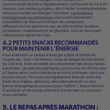
et la prévention de la fatigue. Il est notamment
recommandé de boire régulièrement, soit toutes les 15 à 20
minutes, par petites gorgées, afin d’éviter la déshydratation
sans pour autant surcharger l’estomac.
Les boissons
hypotoniques ou isotoniques
sont particulièrement
conseillées car elles permettent de compenser
efficacement les pertes en eau, en électrolytes (sodium,
potassium, magnésium) et en glucides, tout en favorisant
l’absorption rapide de l’eau.
4.2 PETITS SNACKS RECOMMANDÉS
POUR MAINTENIR L’ÉNERGIE
Pour maintenir un niveau d’énergie stable et limiter les
risques de « mur » (le fameux coup de fatigue brutal autour
du 30e km), il est conseillé de consommer des encas faciles
à assimiler. Les gels énergétiques, pris toutes les 45 minutes
à 1 heure selon votre tolérance et votre stratégie, sont une
bonne astuce. Vous pouvez également alterner avec des
fruits secs (raisins, abricots), des pâtes de fruits ou des
barres énergétiques conçues pour l’effort. L’important est
d’anticiper et de ne pas attendre d’avoir faim ou soif pour
vous ravitailler.
5. LE REPAS APRÈS MARATHON :