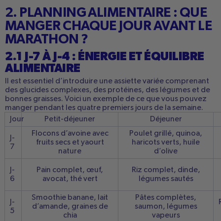
2. PLANNING ALIMENTAIRE : QUE
MANGER CHAQUE JOUR AVANT LE
MARATHON ?
2.1 J-7 À J-4 : ÉNERGIE ET ÉQUILIBRE
ALIMENTAIRE
Il est essentiel d’introduire une assiette variée comprenant
des glucides complexes, des protéines, des légumes et de
bonnes graisses. Voici un exemple de ce que vous pouvez
manger pendant les quatre premiers jours de la semaine.
Jour
Petit-déjeuner
Déjeuner
Flocons d’avoine avec
Poulet grillé, quinoa,
J-
fruits secs et yaourt
haricots verts, huile
7
nature
d’olive
J-
Pain complet, œuf,
Riz complet, dinde,
6
avocat, thé vert
légumes sautés
Smoothie banane, lait
Pâtes complètes,
J-
d’amande, graines de
saumon, légumes
5
chia
vapeurs