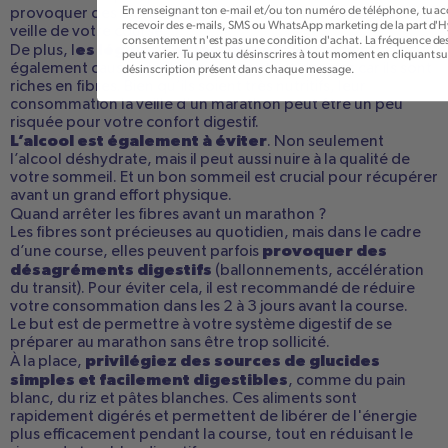
En renseignant ton e-mail et/ou ton numéro de téléphone, tu ac
provoquer des troubles digestifs, ce qui n'est pas l'idéal la
recevoir des e-mails, SMS ou WhatsApp marketing de la part d'Hy
veille de votre course.
consentement n'est pas une condition d'achat. La fréquence d
es légumes
et légumineuses
De plus, l
peuvent
peut varier. Tu peux tu désinscrires à tout moment en cliquant sur
désinscription présent dans chaque message.
également causer des ballonnements et des gaz car ils sont
riches en fibres. Bien qu’ils soient très nutritifs, leur
consommation la veille d’un marathon peut être un peu
risquée pour votre confort digestif.
L’alcool est également à éviter
. Non seulement
l’alcool déshydrate, mais il peut aussi nuire à la qualité de
votre sommeil. Et un bon sommeil est crucial pour récupérer
avant un grand effort physique.
Quand arrêter les fibres avant un marathon ?
Les fibres sont
précieuses au quotidien
, mais
dans le cadre
provoquer
des
d’une course,
elles peuvent parfois
désagréments digestifs
(ballonnements, accélération
du transit).
Pour éviter cela, il est recommandé de réduire
votre consommation dans les 2 à 3 jours avant la course.
Le but est de permettre à votre système digestif de se
préparer au marathon sans être trop sollicité.
privilégiez des sources de glucides
À la place,
simples et facilement digestibles
, comme du pain
blanc, du riz et pâtes blanches. Ces aliments sont
rapidement digérés et permettent de libérer de l'énergie
plus efficacement pendant la course, tout en réduisant le