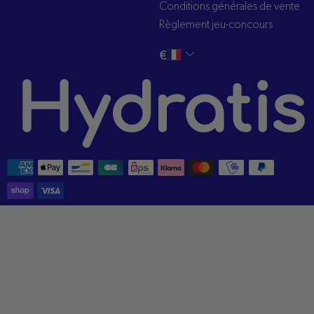
Conditions générales de vente
Règlement jeu-concours
Changer
français
€
la
langue