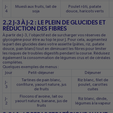
J-
Muesli aux fruits, lait de
Poulet rôti, patate
4
soja
douce, haricots verts
2.2 J-3 À J-2 : LE PLEIN DE GLUCIDES ET
RÉDUCTION DES FIBRES
À partir de J-3, l’objectif est de surcharger vos réserves de
glycogène pour être au top le jour J. Pour cela, augmentez
la part des glucides dans votre assiette (pâtes, riz, patate
douce, pain blanc) tout en diminuant les fibres pour limiter
les risques de troubles digestifs pendant la course. Réduisez
également la consommation de légumes crus et de céréales
complètes.
Quelques exemples de menus :
Jour
Petit-déjeuner
Déjeuner
Tartines de pain blanc,
Riz blanc, filet de
J-
confiture, yaourt nature, jus
poulet, carottes
3
de fruits
cuites
Flocons d’avoine, lait ou
J-
Riz blanc, dinde,
yaourt nature, banane, jus de
2
légumes à la vapeur
fruits