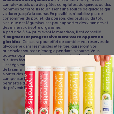
Consommez des glucides
complexes tels que des pâtes complètes, du quinoa, ou des
pommes de terre. Ils fournissent une source de glucides qui
va durer jusqu’à la course. En parallèle, n'oubliez pas de
consommer du poulet, du poisson, des œufs ou du tofu,
ainsi que des légumineuses pour apporter des vitamines et
des minéraux à votre organisme.
À partir de 3 à 4 jours avant le marathon, il est conseillé
augmenter progressivement votre apport en
d’
glucides
. Cela aura pour effet de combler vos réserves de
glycogène dans les muscles et le foie, qui seront vos
principales sources d’énergie pendant la course. Vous
pouvez opter pour des repas à base de pâtes, de riz ou
d'autres féculents pour maximiser ces réserves.
de bien s’hydrater
Il est également crucial
tout au long
de la semaine. Buvez beaucoup d'eau et n’hésitez pas à
ajouter des boissons contenant des électrolytes pour
compenser les minéraux perdus dans la sueur. Cela va
permettre de maintenir un bon équilibre électrolytique et
de prévenir la déshydratation le jour de la course.