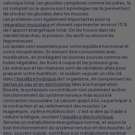
calorique total. Les glucides complexes comme les pâtes, le
riz complet ou le quinoa sont à privilégier car ils permettent
de stocker les glucides dans les muscles.
Les protéines sont également importantes pour la
réparation musculaire
et doivent représenter environ 15 %
de l'apport énergétique total. On les trouve dans les
viandes
blanches
, le poisson, les œufs
ou encore les
légumineuses.
Les lipides sont essentiels pour votre équilibre hormonal et
votre récupération. Ils doivent être consommés avec
modération, en privilégiant les bonnes sources comme les
huiles végétales, les fruits à coque et les poissons gras.
Les minéraux et les vitamines sont de véritables alliés pour
préparer votre marathon : le sodium va jouer un rôle clé
dans
l’équilibre hydrique
de l’organisme, en compensant les
pertes en eau et en électrolytes
liées à la transpiration.
Ensuite, le potassium va contribuer non seulement au bon
fonctionnement du système nerveux mais aussi à la
contraction musculaire. Le calcium quant à lui, va participer à
la contraction et au relâchement des muscles. Le
magnésium, va être multifonction : c’est-à-dire qu’il aide à
réduire la fatigue, soutient
l’équilibre électrolytique
,
favorise un métabolisme énergétique normal, et assure le
bon fonctionnement du système nerveux et des muscles. Le
zinc, souvent oublié, contribue à un métabolisme optimal