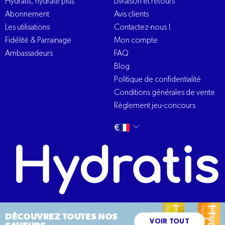
Hydratis, hydrate plus
Livraison et retours
Abonnement
Avis clients
Les utilisations
Contactez-nous !
Fidélité & Parrainage
Mon compte
Ambassadeurs
FAQ
Blog
Politique de confidentialité
Conditions générales de vente
Règlement jeu-concours
Changer
français
€
la
langue
DÉCOUVREZ TOUTES NOS
VOIR TOUT