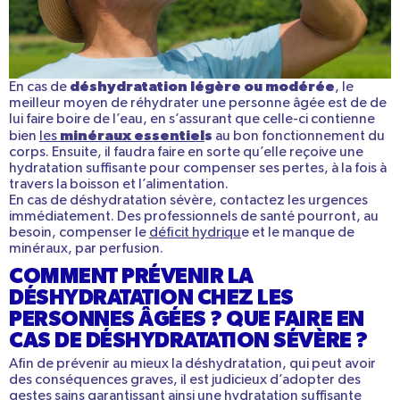
déshydratation légère ou modérée
En cas de
, le
meilleur moyen de réhydrater une personne âgée est de de
lui faire boire de l’eau, en s’assurant que celle-ci contienne
minéraux essentiel
s
bien
les
au bon fonctionnement du
corps. Ensuite, il faudra faire en sorte qu’elle reçoive une
hydratation suffisante pour compenser ses pertes, à la fois à
travers la boisson et l’alimentation.
En cas de déshydratation sévère, contactez les urgences
immédiatement. Des professionnels de santé pourront, au
besoin, compenser le
déficit hydriqu
e et le manque de
minéraux, par perfusion.
COMMENT PRÉVENIR LA
DÉSHYDRATATION CHEZ LES
PERSONNES ÂGÉES ? QUE FAIRE EN
CAS DE DÉSHYDRATATION SÉVÈRE ?
Afin de prévenir au mieux la déshydratation, qui peut avoir
des conséquences graves, il est judicieux d’adopter des
gestes sains garantissant ainsi une hydratation suffisante