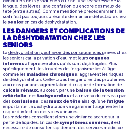
diminution de la production d’urine, une sécheresse de la
langue, des lèvres, une confusion ou encore des maux de
tête (entre autres). Comme mentionné précédemment, la
soif n’est pas toujours présente de manière détectable chez
senior
le
en cas de déshydratation.
LES DANGERS ET COMPLICATIONS DE
LA DÉSHYDRATATION CHEZ LES
SENIORS
La
déshydratation peut avoir des conséquences
graves chez
organes
les seniors car la privation d’eau met leurs
internes
à l’épreuve alors qu’ils sont déjà fragiles. Plus
spécifiquement, les troubles de l’organisme liés à l’âge
maladies chroniques
comme les
, aggravent les risques
de déshydratation. Celle-ci peut engendrer des problèmes
aux reins par une augmentation du risque de formation de
calculs rénaux
baisse de la tension
, au cœur, par une
artérielle
tachycardies
, des
et au niveau du cerveau par
confusions
maux de tête
fatigue
des
, des
ainsi qu’une
importante. La déshydratation va également augmenter le
risque d’infection des voies urinaires.
Les médecins conseillent alors une vigilance accrue sur la
symptômes sévères
perte de liquides. En cas de
, il est
nécessaire de consulter rapidement des services médicaux