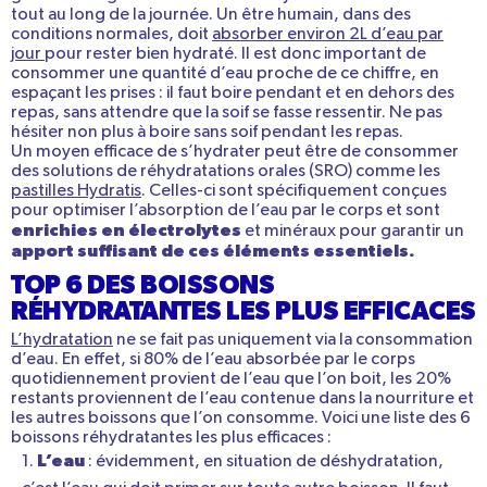
tout au long de la journée. Un être humain, dans des
conditions normales, doit
absorber environ 2L d’eau par
jour
pour rester bien hydraté. Il est donc important de
consommer une quantité d’eau proche de ce chiffre, en
espaçant les prises : il faut boire pendant et en dehors des
repas, sans attendre que la soif se fasse ressentir. Ne pas
hésiter non plus à boire sans soif pendant les repas.
Un moyen efficace de s’hydrater peut être de consommer
des solutions de réhydratations orales (SRO) comme les
pastilles Hydratis
. Celles-ci sont spécifiquement conçues
pour optimiser l’absorption de l’eau par le corps et sont
enrichies en électrolytes
et minéraux pour garantir un
apport suffisant de ces éléments essentiels.
TOP 6 DES BOISSONS
RÉHYDRATANTES LES PLUS EFFICACES
L’hydratation
ne se fait pas uniquement via la consommation
d’eau. En effet, si 80% de l’eau absorbée par le corps
quotidiennement provient de l’eau que l’on boit, les 20%
restants proviennent de l’eau contenue dans la nourriture et
les autres boissons que l’on consomme. Voici une liste des 6
boissons réhydratantes les plus efficaces :
L’eau
: évidemment, en situation de déshydratation,