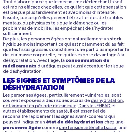
Tout d’abord parce que le mécanisme déclenchant la soif
est moins efficace chez elles, ce qui fait que cette sensation
est perçue plus tardivement et avec moins d’intensité.
Ensuite, parce qu’elles peuvent être atteintes de troubles
mentaux ou physiques tels que la démence ou les
problèmes de mobilité, les empêchant de s’hydrater
suffisamment.
De plus, les personnes âgées ont naturellement un stock
hydrique moins important ce qui est notamment dû au fait
que les tissus graisseux constituent une part plus importante
de leur masse corporelle, ce qui les expose davantage à la
consommation de
déshydratation. Avec l'âge, la
médicaments
diurétiques peut aussi accentuer le risque
de déshydratation.
LES SIGNES ET SYMPTÔMES DE LA
DÉSHYDRATATION
Les personnes âgées, particulièrement vulnérables, sont
souvent exposées à des risques accrus de
déshydratation,
notamment en période de canicule
.
Dans les EHPAD
et
autres établissements de santé, il est essentiel de
reconnaître rapidement les signes avant-coureurs qui
état de déshydratation
peuvent indiquer un
chez une
personne âgée
comme
une tension artérielle basse
, une