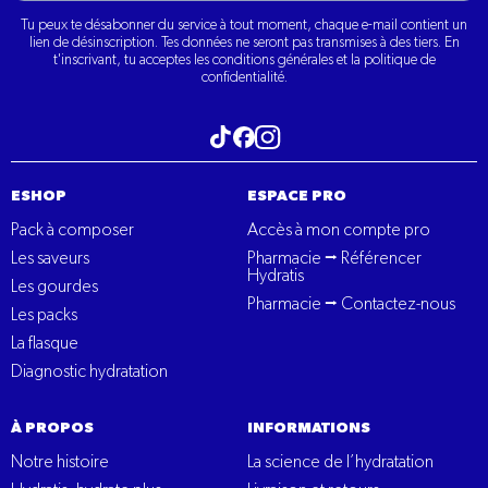
Tu peux te désabonner du service à tout moment, chaque e-mail contient un
lien de désinscription. Tes données ne seront pas transmises à des tiers. En
t'inscrivant, tu acceptes les conditions générales et la politique de
confidentialité.
Visitez notre tiktok
Visitez notre Instagram
Visitez notre Facebook
ESHOP
ESPACE PRO
Pack à composer
Accès à mon compte pro
Les saveurs
Pharmacie ⭢ Référencer
Hydratis
Les gourdes
Pharmacie ⭢ Contactez-nous
Les packs
La flasque
Diagnostic hydratation
À PROPOS
INFORMATIONS
Notre histoire
La science de l’hydratation