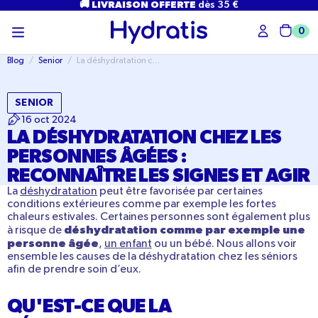
PASSER
🚚 LIVRAISON OFFERTE
dès 35 €
AU
CONTENU
0
Char
Blog
/
Senior
/
La déshydratation chez les personnes âgées : reconnaître les signes et
SENIOR
16 oct 2024
LA DÉSHYDRATATION CHEZ LES
PERSONNES ÂGÉES :
RECONNAÎTRE LES SIGNES ET AGIR
La
déshydratation
peut être favorisée par certaines
conditions extérieures comme par exemple les fortes
chaleurs estivales. Certaines personnes sont également plus
déshydratation comme par exemple une
à risque de
personne âgée
,
un enfant
ou un bébé. Nous allons voir
ensemble les causes de la déshydratation chez les séniors
afin de prendre soin d’eux.
QU'EST-CE QUE LA