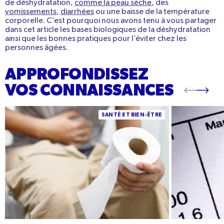
de déshydratation,
comme la peau sèche
, des
vomissements
,
diarrhées
ou une baisse de la température
corporelle. C’est pourquoi nous avons tenu à vous partager
dans cet article les bases biologiques de la déshydratation
ainsi que les bonnes pratiques pour l’éviter chez les
personnes âgées.
APPROFONDISSEZ
VOS CONNAISSANCES
Quelle eau boire quand on est constipé ? Les
Manganèse : bie
SANTÉ ET BIEN-ÊTRE
meilleures eaux pour relancer le transit et les
sources et ap
conseils pratiques