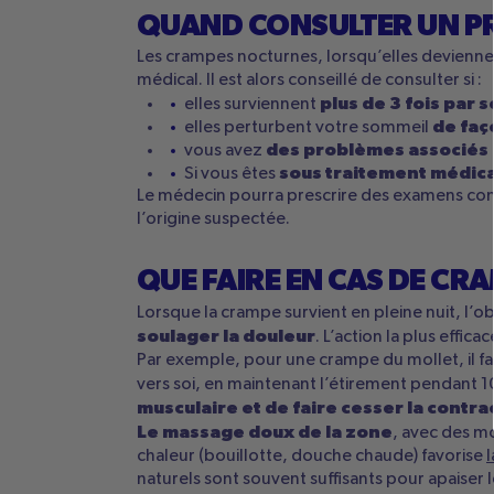
QUAND CONSULTER UN PR
Les crampes nocturnes, lorsqu’elles deviennen
médical. Il est alors conseillé de consulter si :
plus de 3 fois par 
elles surviennent
de faç
elles perturbent votre sommeil
des problèmes associés
vous avez
sous traitement médic
Si vous êtes
Le médecin pourra prescrire des examens com
l’origine suspectée.
QUE FAIRE EN CAS DE CR
Lorsque la crampe survient en pleine nuit, l’o
soulager la douleur
. L’action la plus effic
Par exemple, pour une crampe du mollet, il f
vers soi, en maintenant l’étirement pendant 
musculaire et de faire cesser la contra
Le massage doux de la zone
, avec des m
chaleur (bouillotte, douche chaude) favorise
l
naturels sont souvent suffisants pour apaiser 