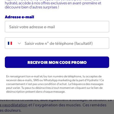
hydraté, accède à nos offres exclusives en avant-première et
OFESSIONNEL DE SANTÉ ?
découvre bien d'autres surprises !
t fréquentes, intenses ou invalidantes, nécessitent un avis
Adresse e-mail
semaine,
on significative,
(engourdissement, perte de force, douleurs diffuses),
Numéro de téléphone
amenteux récent
.
plémentaires et proposer un traitement ciblé, en fonction de
RECEVOIR MON CODE PROMO
AMPE NOCTURNE ?
relâcher le muscle contracté et de
bjectif immédiat est de
En renseignant ton e-mail et/ou ton numéro de téléphone, tu acceptes de
ace consiste à étirer le muscle lentement, sans forcer.
recevoir des e-mails, SMS ou WhatsApp marketing de la part d'Hydratis ! Ce
aut allonger la jambe et ramener doucement la pointe du pied
consentement n'est pas une condition d'achat. La fréquence des messages
peut varier. Tu peux tu désinscrires à tout moment en cliquant sur le lien de
rétablir la longueur
10 à 15 secondes. Ce geste permet de
désinscription présent dans chaque message.
ction.
ouvements circulaires, aide également à soulager la tension. La
a vasodilatation
et l’oxygénation des muscles. Ces remèdes
les douleurs.