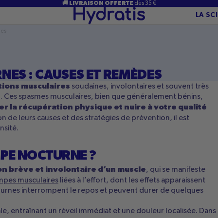
🚚 LIVRAISON OFFERTE
dès 35 €
LA SC
des
ES : CAUSES ET REMÈDES
tions musculaires
soudaines, involontaires et souvent très
t. Ces spasmes musculaires, bien que généralement bénins,
r la récupération physique et nuire à votre qualité
 de leurs causes et des stratégies de prévention, il est
nsité.
PE NOCTURNE ?
on brève et involontaire d’un muscle
, qui se manifeste
mpes musculaires
liées à l’effort, dont les effets apparaissent
cturnes interrompent le repos et peuvent durer de quelques
le, entraînant un réveil immédiat et une douleur localisée. Dans