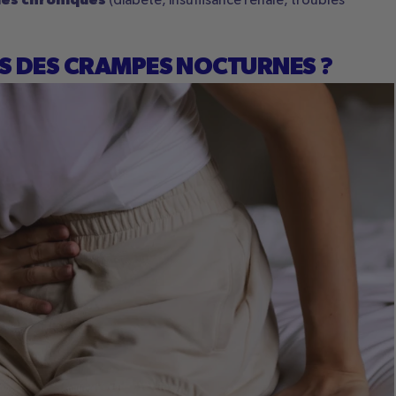
gies chroniques
(diabète, insuffisance rénale, troubles
ES DES CRAMPES NOCTURNES ?