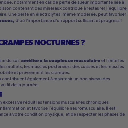
andée, notamment en cas de
perte de sueur importante liée à
 boisson contenant des minéraux contribue à restaurer
l’équilibre
laire. Une perte en électrolytes, même modérée, peut favoriser
euses,
d’où l’importance d’un apport suffisant et progressif
 CRAMPES NOCTURNES ?
améliore la souplesse musculaire
ine du soir
et limite les
les mollets, les muscles postérieurs des cuisses et les muscles
obilité et préviennent les crampes.
e
contribuent également à maintenir un bon niveau des
u fil de la journée.
E
 excessive réduit les tensions musculaires chroniques.
’inflammation et favorise l’équilibre neuromusculaire. Il est
ance à votre condition physique, et de respecter les phases de