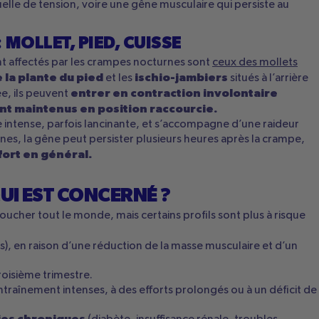
duelle de tension, voire une gêne musculaire qui persiste au
 MOLLET, PIED, CUISSE
t affectés par les crampes nocturnes sont
ceux des mollets
 la plante du pied
ischio-jambiers
et les
situés à l’arrière
entrer en contraction involontaire
ée, ils peuvent
ont maintenus en position raccourcie.
e intense, parfois lancinante, et s’accompagne d’une raideur
es, la gêne peut persister plusieurs heures après la crampe,
fort en général.
UI EST CONCERNÉ ?
cher tout le monde, mais certains profils sont plus à risque
s), en raison d’une réduction de la masse musculaire et d’un
troisième trimestre.
traînement intenses, à des efforts prolongés ou à un déficit de