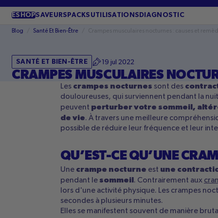
PASSER
AU
ESHOP
SAVEURS
PACKS
UTILISATIONS
DIAGNOSTIC
CONTENU
Blog
/
Santé Et Bien-Être
/
Crampes musculaires nocturnes : causes et remè
SANTÉ ET BIEN-ÊTRE
19 jul 2022
CRAMPES MUSCULAIRES NOCTURN
crampes nocturnes
contrac
Les
sont des
douloureuses, qui surviennent pendant la nui
perturber votre sommeil, altére
peuvent
de vie
. À travers une meilleure compréhension
possible de réduire leur fréquence et leur inte
QU’EST-CE QU’UNE CRAM
crampe nocturne
une contracti
Une
est
sommeil
pendant le
. Contrairement aux
cra
lors d'une activité physique. Les crampes no
secondes à plusieurs minutes.
Elles se manifestent souvent de manière bruta