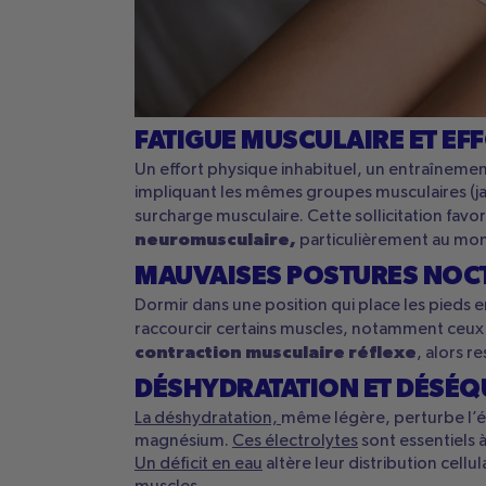
FATIGUE MUSCULAIRE ET EF
Un effort physique inhabituel, un entraînemen
impliquant les mêmes groupes musculaires (ja
surcharge musculaire. Cette sollicitation favo
neuromusculaire,
particulièrement au mo
MAUVAISES POSTURES NOC
Dormir dans une position qui place les pieds 
raccourcir certains muscles, notamment ceux
contraction musculaire réflexe
, alors r
DÉSHYDRATATION ET DÉSÉQ
La déshydratation,
même légère, perturbe l’équ
magnésium.
Ces électrolytes
sont essentiels à
Un déficit en eau
altère leur distribution cellu