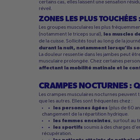
certains cas, elles laissent une sensation rési
réveil.
ZONES LES PLUS TOUCHÉES :
Les groupes musculaires les plus fréquemmen
les muscles de
(notamment le triceps sural),
de la cuisse. Sollicités tout au long de la journ
durant la nuit, notamment lorsqu’ils s
La douleur ressentie dans les jambes peut êtr
musculaire prolongée. Chez certaines personn
affectant la mobilité matinale et le con
CRAMPES NOCTURNES : Q
Les crampes musculaires nocturnes peuvent tou
que les autres. Elles sont fréquentes chez :
les personnes âgées
(plus de 60 an
changement de la répartition hydrique.
les femmes enceintes
, surtout au 
les sportifs
soumis à des charges d’en
récupération.