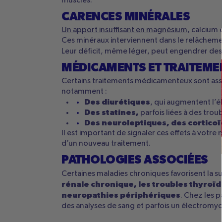
muscles.
CARENCES MINÉRALES
Un apport insuffisant en magnésium
, calcium
Ces minéraux interviennent dans le relâchemen
Leur déficit, même léger, peut engendrer d
MÉDICAMENTS ET TRAITEME
Certains traitements médicamenteux sont assoc
notamment :
Des diurétiques
, qui augmentent l’é
Des statines,
parfois liées à des trou
Des neuroleptiques, des cortico
Il est important de signaler ces effets à votr
d’un nouveau traitement.
PATHOLOGIES ASSOCIÉES
Certaines maladies chroniques favorisent l
rénale chronique, les troubles thyroïd
neuropathies périphériques
. Chez les p
des analyses de sang et parfois un électrom