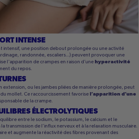
FORT INTENSE
t intensif, une position debout prolongée ou une activité
rdinage, randonnée, escaliers...) peuvent provoquer une
hyperactivité
rise l'apparition de crampes en raison d’une
ment du repos.
TURNES
en extension, ou les jambes pliées de manière prolongée, peut
l’apparition d’une
 du mollet. Ce raccourcissement favorise
esponsable de la crampe.
UILIBRES ÉLECTROLYTIQUES
ilibre entre le sodium, le potassium, le calcium et le
 la transmission de l’influx nerveux et à la relaxation musculaire.
laire et augmente la réactivité des fibres provenant des