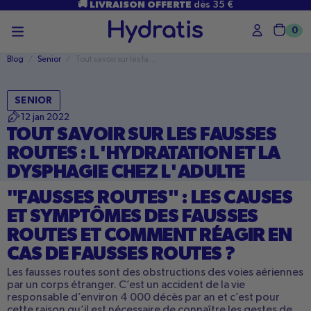
PASSER
🚚 LIVRAISON OFFERTE
dès 35 €
AU
CONTENU
0
Char
Blog
/
Senior
/
Tout savoir sur les fausses routes : L'hydratation et la dysphagie che
SENIOR
12 jan 2022
TOUT SAVOIR SUR LES FAUSSES
ROUTES : L'HYDRATATION ET LA
DYSPHAGIE CHEZ L'ADULTE
"FAUSSES ROUTES" : LES CAUSES
ET SYMPTÔMES DES FAUSSES
ROUTES ET COMMENT RÉAGIR EN
CAS DE FAUSSES ROUTES ?
Les fausses routes sont des obstructions des voies aériennes
par un corps étranger. C’est un accident de la vie
responsable d’environ 4 000 décès par an et c’est pour
cette raison qu’il est nécessaire de connaître les gestes de