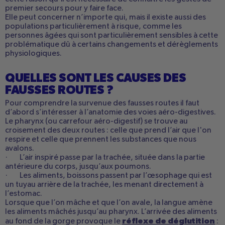
premier secours pour y faire face.
Elle peut concerner n’importe qui, mais il existe aussi des
populations particulièrement à risque, comme les
personnes âgées qui sont particulièrement sensibles à cette
problématique dû à certains changements et dérèglements
physiologiques.
QUELLES SONT LES CAUSES DES
FAUSSES ROUTES ?
Pour comprendre la survenue des fausses routes il faut
d’abord s’intéresser à l’anatomie des voies aéro-digestives.
Le pharynx (ou carrefour aéro-digestif) se trouve au
croisement des deux routes : celle que prend l’air que l'on
respire et celle que prennent les substances que nous
avalons.
· L’air inspiré passe par la trachée, située dans la partie
antérieure du corps, jusqu’aux poumons.
· Les aliments, boissons passent par l’œsophage qui est
un tuyau arrière de la trachée, les menant directement à
l’estomac.
Lorsque que l’on mâche et que l’on avale, la langue amène
les aliments mâchés jusqu’au pharynx. L’arrivée des aliments
réflexe de déglutition
au fond de la gorge provoque le
: