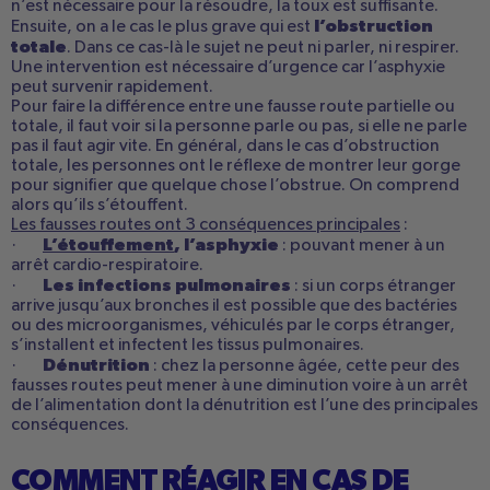
n’est nécessaire pour la résoudre, la toux est suffisante.
l’obstruction
Ensuite, on a le cas le plus grave qui est
totale
. Dans ce cas-là le sujet ne peut ni parler, ni respirer.
Une intervention est nécessaire d’urgence car l’asphyxie
peut survenir rapidement.
Pour faire la différence entre une fausse route partielle ou
totale, il faut voir si la personne parle ou pas, si elle ne parle
pas il faut agir vite. En général, dans le cas d’obstruction
totale, les personnes ont le réflexe de montrer leur gorge
pour signifier que quelque chose l’obstrue. On comprend
alors qu’ils s’étouffent.
Les fausses routes ont 3 conséquences principales
:
L’étouffement
, l’asphyxie
·
: pouvant mener à un
arrêt cardio-respiratoire.
Les infections pulmonaires
·
: si un corps étranger
arrive jusqu’aux bronches il est possible que des bactéries
ou des microorganismes, véhiculés par le corps étranger,
s’installent et infectent les tissus pulmonaires.
Dénutrition
·
: chez la personne âgée, cette peur des
fausses routes peut mener à une diminution voire à un arrêt
de l’alimentation dont la dénutrition est l’une des principales
conséquences.
COMMENT RÉAGIR EN CAS DE