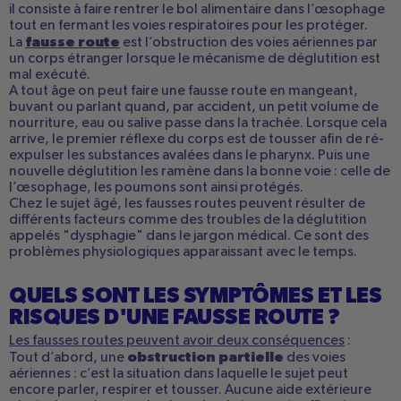
il consiste à faire rentrer le bol alimentaire dans l’œsophage
tout en fermant les voies respiratoires pour les protéger.
fausse route
La
est l’obstruction des voies aériennes par
un corps étranger lorsque le mécanisme de déglutition est
mal exécuté.
A tout âge on peut faire une fausse route en mangeant,
buvant ou parlant quand, par accident, un petit volume de
nourriture, eau ou salive passe dans la trachée. Lorsque cela
arrive, le premier réflexe du corps est de tousser afin de ré-
expulser les substances avalées dans le pharynx. Puis une
nouvelle déglutition les ramène dans la bonne voie : celle de
l’œsophage, les poumons sont ainsi protégés.
Chez le sujet âgé, les fausses routes peuvent résulter de
différents facteurs comme des troubles de la déglutition
appelés "dysphagie" dans le jargon médical. Ce sont des
problèmes physiologiques apparaissant avec le temps.
QUELS SONT LES SYMPTÔMES ET LES
RISQUES D'UNE FAUSSE ROUTE ?
Les fausses routes peuvent avoir deux conséquences
:
obstruction partielle
Tout d’abord, une
des voies
aériennes : c’est la situation dans laquelle le sujet peut
encore parler, respirer et tousser. Aucune aide extérieure