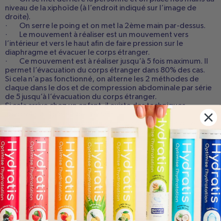
niveau de la xiphoïde (à l’endroit indiqué sur l’image de
droite).
· On serre le poing et on met la 2ème main par-dessus.
· Le mouvement à réaliser est un mouvement vers
l’intérieur et vers le haut afin de faire pression sur le
diaphragme et évacuer le corps étranger.
· Ce mouvement est à réaliser jusqu’à 5 fois maximum. Il
permet l’évacuation du corps étranger dans 80% des cas.
Si cela n’a pas fonctionné, on alterne les 2 méthodes de
claque dans le dos et de compression abdominale par série
de 5 jusqu’à l’évacuation du corps étranger.
Si cela arrive chez un enfant, il existe des techniques
adaptées au gabarit de l’enfant.
Dans le cas où la personne n’est pas consciente et qu’elle ne
respire plus, il faut vérifier le pouls et appeler directement
les secours, il est possible de faire la manœuvre de Heimlich
sur le sol ou si la personne est assise puis passer au massage
cardiaque en attendant l’arrivée des secours.
QUELLE SURVEILLANCE ET QUEL
TRAITEMENT APRÈS UNE FAUSSE
ROUTE ?