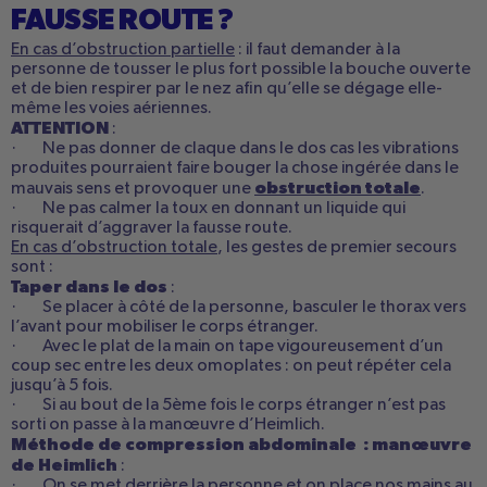
FAUSSE ROUTE ?
En cas d’obstruction partielle
: il faut demander à la
personne de tousser le plus fort possible la bouche ouverte
et de bien respirer par le nez afin qu’elle se dégage elle-
même les voies aériennes.
ATTENTION
:
· Ne pas donner de claque dans le dos cas les vibrations
produites pourraient faire bouger la chose ingérée dans le
obstruction totale
mauvais sens et provoquer une
.
· Ne pas calmer la toux en donnant un liquide qui
risquerait d’aggraver la fausse route.
En cas d’obstruction totale
, les gestes de premier secours
sont :
Taper dans le dos
:
· Se placer à côté de la personne, basculer le thorax vers
l’avant pour mobiliser le corps étranger.
· Avec le plat de la main on tape vigoureusement d’un
coup sec entre les deux omoplates : on peut répéter cela
jusqu’à 5 fois.
· Si au bout de la 5ème fois le corps étranger n’est pas
sorti on passe à la manœuvre d’Heimlich.
Méthode de compression abdominale : manœuvre
de Heimlich
:
· On se met derrière la personne et on place nos mains au