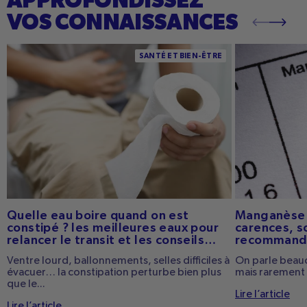
APPROFONDISSEZ
VOS CONNAISSANCES
Quelle eau boire quand on est constipé ? Les
Manganèse : bie
SANTÉ ET BIEN-ÊTRE
meilleures eaux pour relancer le transit et les
sources et ap
conseils pratiques
Quelle eau boire quand on est
Manganèse :
constipé ? les meilleures eaux pour
carences, s
relancer le transit et les conseils
recommand
pratiques
Ventre lourd, ballonnements, selles difficiles à
On parle beauc
évacuer… la constipation perturbe bien plus
mais rarement 
que le...
Lire l’article
Lire l’article