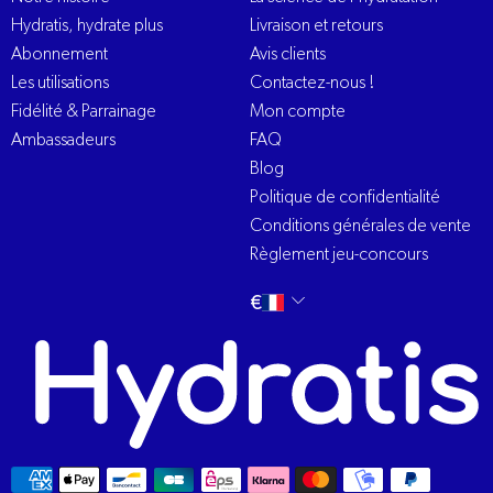
Hydratis, hydrate plus
Livraison et retours
Abonnement
Avis clients
Les utilisations
Contactez-nous !
Fidélité & Parrainage
Mon compte
Ambassadeurs
FAQ
Blog
Politique de confidentialité
Conditions générales de vente
Règlement jeu-concours
Changer
français
€
la
langue