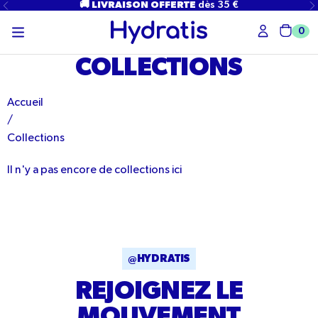
PASSER
🚚 LIVRAISON OFFERTE
dès 35 €
AU
CONTENU
0
Char
COLLECTIONS
Accueil
/
Collections
Il n'y a pas encore de collections ici
@HYDRATIS
REJOIGNEZ LE
MOUVEMENT