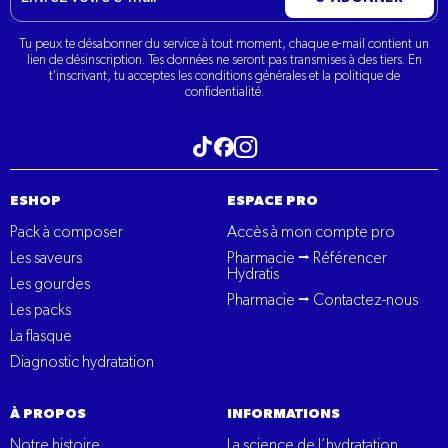
mail
Tu peux te désabonner du service à tout moment, chaque e-mail contient un
lien de désinscription. Tes données ne seront pas transmises à des tiers. En
t'inscrivant, tu acceptes les conditions générales et la politique de
confidentialité.
Visitez notre tiktok
Visitez notre Instagram
Visitez notre Facebook
ESHOP
ESPACE PRO
Pack à composer
Accès à mon compte pro
Les saveurs
Pharmacie ⭢ Référencer
Hydratis
Les gourdes
Pharmacie ⭢ Contactez-nous
Les packs
La flasque
Diagnostic hydratation
À PROPOS
INFORMATIONS
Notre histoire
La science de l’hydratation