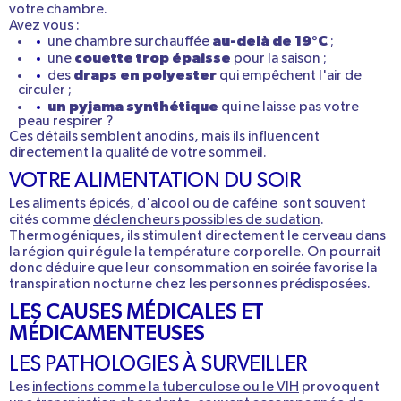
votre chambre.
Avez vous :
au-delà de 19°C
une chambre surchauffée
;
couette trop épaisse
une
pour la saison ;
draps en polyester
des
qui empêchent l'air de
circuler ;
un pyjama synthétique
qui ne laisse pas votre
peau respirer ?
Ces détails semblent anodins, mais ils influencent
directement la qualité de votre sommeil.
VOTRE ALIMENTATION DU SOIR
Les
aliments épicés
, d'
alcool
ou de
caféine
sont souvent
cités comme
déclencheurs possibles de sudation
.
Thermogéniques
, ils stimulent directement le cerveau dans
la région qui régule la température corporelle. On pourrait
donc déduire que leur consommation en soirée favorise la
transpiration nocturne chez les personnes prédisposées.
LES CAUSES MÉDICALES ET
MÉDICAMENTEUSES
LES PATHOLOGIES À SURVEILLER
Les
infections comme la tuberculose ou le VIH
provoquent