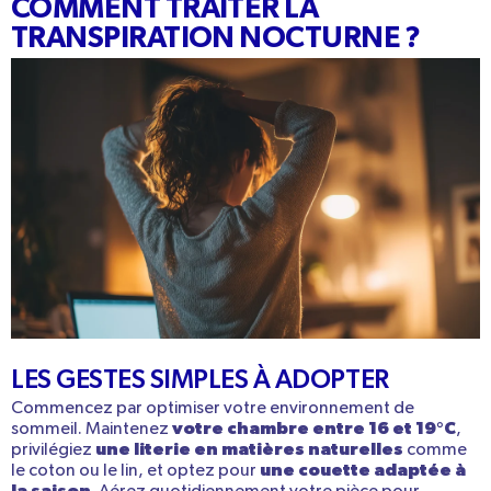
COMMENT TRAITER LA
TRANSPIRATION NOCTURNE ?
LES GESTES SIMPLES À ADOPTER
Commencez par optimiser votre environnement de
votre chambre
entre 16 et 19°C
sommeil. Maintenez
,
une literie en matières naturelles
privilégiez
comme
une couette adaptée à
le coton ou le lin, et optez pour