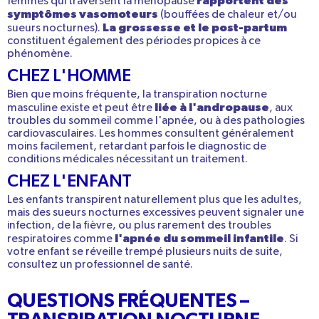
rapportent des
femmes qui traversent la ménopause
symptômes vasomoteurs
(bouffées de chaleur et/ou
La
grossesse et le
post-partum
sueurs nocturnes).
constituent également des périodes propices à ce
phénomène.
CHEZ L'HOMME
Bien que moins fréquente, la
transpiration nocturne
liée à l'andropause
masculine
existe et peut être
, aux
troubles du sommeil comme l'apnée, ou à des pathologies
cardiovasculaires. Les hommes consultent généralement
moins facilement, retardant parfois le diagnostic de
conditions médicales nécessitant un traitement.
CHEZ L'ENFANT
Les enfants transpirent naturellement plus que les adultes,
mais des sueurs nocturnes excessives peuvent signaler une
infection, de la fièvre, ou plus rarement des troubles
l'apnée du sommeil infantile
respiratoires comme
. Si
votre
enfant se réveille trempé
plusieurs nuits de suite
,
consultez un professionnel de santé.
QUESTIONS FRÉQUENTES –