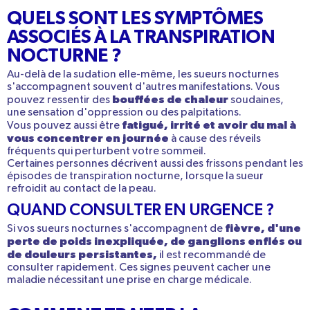
QUELS SONT LES SYMPTÔMES
ASSOCIÉS À LA TRANSPIRATION
NOCTURNE ?
Au-delà de la sudation elle-même, les sueurs nocturnes
s'accompagnent souvent d'autres manifestations. Vous
bouffées de chaleur
pouvez ressentir des
soudaines,
une sensation d'oppression ou des
palpitations
.
fatigué, irrité et avoir du
mal à
Vous pouvez aussi être
vous concentrer
en journée
à cause des réveils
fréquents qui perturbent votre sommeil.
Certaines personnes décrivent aussi des
frissons
pendant les
épisodes de transpiration nocturne, lorsque la sueur
refroidit au contact de la peau.
QUAND CONSULTER EN URGENCE ?
fièvre, d'une
Si vos sueurs nocturnes s'accompagnent de
perte de poids inexpliquée, de ganglions enflés ou
de douleurs persistantes
,
il est recommandé de
consulter rapidement. Ces signes peuvent cacher une
maladie nécessitant une prise en charge médicale.