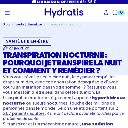
PASSER
🚚 LIVRAISON OFFERTE
dès 35 €
AU
CONTENU
0
Char
Blog
/
Santé Et Bien-Être
/
Transpiration nocturne : causes et solutions pour y remédier
SANTÉ ET BIEN-ÊTRE
22 jan 2026
TRANSPIRATION NOCTURNE :
POURQUOI JE TRANSPIRE LA NUIT
ET COMMENT Y REMÉDIER ?
Vous vous réveillez en pleine nuit, le
pyjama trempé
, les
draps humides
, avec cette sensation désagréable d'avoir
couru un marathon dans votre sommeil ? Rassurez-vous,
vous êtes loin d'être seul dans cette situation. La
hyperhidrose
transpiration nocturne
, également appelée
nocturne
ou
sueurs nocturnes
, touche des millions de
personnes dans le monde. Selon une
étude portant sur 2
267 patients adultes
,
41 % ont déclaré avoir été touchés par ce
problème de santé.
une
sudation
Si transpirer est un mécanisme naturel,