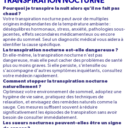
TRANSPIRATION NOCTURNE
Pourquoi je transpire la nuit alors qu'il ne fait pas
chaud ?
Votre transpiration nocturne peut avoir de multiples
origines indépendantes de la température ambiante :
déséquilibres hormonaux, stress, anxiété, pathologies sous-
jacentes, effets secondaires médicamenteux ou encore
apnée du sommeil. Seul un diagnostic médical vous aidera à
identifier la cause spécifique.
La transpiration nocturne est-elle dangereuse ?
En elle-même, la transpiration nocturne n'est pas
dangereuse, mais elle peut cacher des problèmes de santé
plus ou moins graves. Si elle persiste, s'intensifie ou
s'accompagne d'autres symptômes inquiétants, consultez
votre médecin rapidement.
Comment stopper la transpiration nocturne
naturellement ?
Optimisez votre environnement de sommeil, adoptez une
hygiène de vie saine, pratiquez des techniques de
relaxation, et envisagez des remèdes naturels comme la
sauge. Ces mesures suffisent souvent à réduire
significativement les épisodes de transpiration sans avoir
besoin de consulter immédiatement.
Les sueurs nocturnes peuvent-elles être un signe