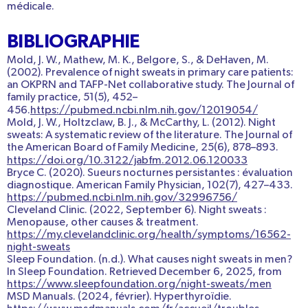
médicale.
BIBLIOGRAPHIE
Mold, J. W., Mathew, M. K., Belgore, S., & DeHaven, M.
(2002). Prevalence of night sweats in primary care patients:
an OKPRN and TAFP-Net collaborative study.
The Journal of
family practice
,
51
(5), 452–
456.
https://pubmed.ncbi.nlm.nih.gov/12019054/
Mold, J. W., Holtzclaw, B. J., & McCarthy, L. (2012). Night
sweats: A systematic review of the literature. The Journal of
the American Board of Family Medicine, 25(6), 878–893.
https://doi.org/10.3122/jabfm.2012.06.120033
Bryce C. (2020). Sueurs nocturnes persistantes : évaluation
diagnostique. American Family Physician, 102(7), 427–433.
https://pubmed.ncbi.nlm.nih.gov/32996756/
Cleveland Clinic. (2022, September 6). Night sweats :
Menopause, other causes & treatment.
https://my.clevelandclinic.org/health/symptoms/16562-
night-sweats
Sleep Foundation. (n.d.). What causes night sweats in men?
In Sleep Foundation. Retrieved December 6, 2025, from
https://www.sleepfoundation.org/night-sweats/men
MSD Manuals. (2024, février). Hyperthyroïdie.