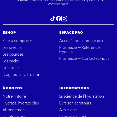
confidentialité.
Visitez notre tiktok
Visitez notre Instagram
Visitez notre Facebook
ESHOP
ESPACE PRO
Pack à composer
Accès à mon compte pro
Les saveurs
Pharmacie ⭢ Référencer
Hydratis
Les gourdes
Pharmacie ⭢ Contactez-nous
Les packs
La flasque
Diagnostic hydratation
À PROPOS
INFORMATIONS
Notre histoire
La science de l’hydratation
Hydratis, hydrate plus
Livraison et retours
Abonnement
Avis clients
Les utilisations
Contactez-nous !