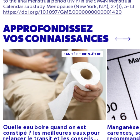
to the final menstrual period (FMP) in the SWAN Menstrual
Calendar substudy.
Menopause (New York, N.Y.)
,
27
(1), 5–13.
https://doi.org/10.1097/GME.0000000000001420
APPROFONDISSEZ
VOS CONNAISSANCES
Quelle eau boire quand on est constipé ? Les
Manganèse : bie
SANTÉ ET BIEN-ÊTRE
meilleures eaux pour relancer le transit et les
sources et ap
conseils pratiques
Quelle eau boire quand on est
Manganèse :
constipé ? les meilleures eaux pour
carences, s
relancer le transit et les conseils
recommand