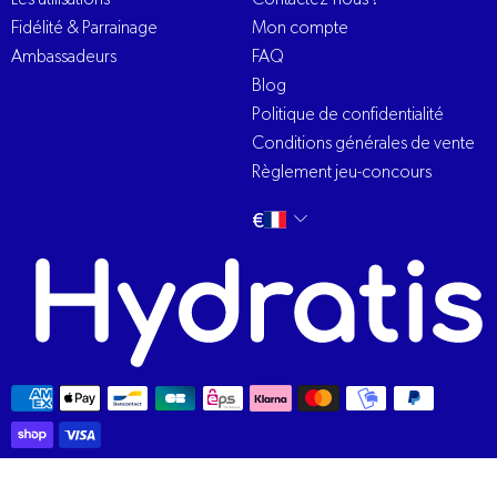
Fidélité & Parrainage
Mon compte
Ambassadeurs
FAQ
Blog
Politique de confidentialité
Conditions générales de vente
Règlement jeu-concours
Changer
français
€
la
langue