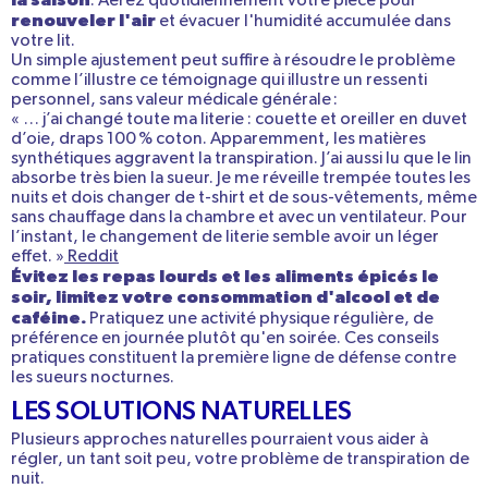
la saison
.
Aérez quotidiennement votre pièce
pour
renouveler l'air
et évacuer l'humidité accumulée dans
votre lit.
Un simple ajustement peut suffire à résoudre le problème
comme l’illustre ce témoignage qui illustre un ressenti
personnel, sans valeur médicale générale :
« … j’ai changé toute ma literie : couette et oreiller en duvet
d’oie, draps 100 % coton. Apparemment, les matières
synthétiques aggravent la transpiration. J’ai aussi lu que le lin
absorbe très bien la sueur. Je me réveille trempée toutes les
nuits et dois changer de t-shirt et de sous-vêtements, même
sans chauffage dans la chambre et avec un ventilateur. Pour
l’instant, le changement de literie semble avoir un léger
effet. »
Reddit
Évitez les repas lourds et les aliments épicés le
soir
, limitez votre consommation d'alcool et de
caféine.
Pratiquez une activité physique régulière, de
préférence en journée plutôt qu'en soirée. Ces conseils
pratiques constituent la première ligne de défense contre
les sueurs nocturnes.
LES SOLUTIONS NATURELLES
Plusieurs approches naturelles pourraient vous aider à
régler, un tant soit peu, votre problème de transpiration de
nuit.