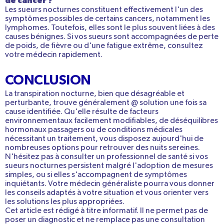
de cancer ?
Les sueurs nocturnes constituent effectivement l'un des
symptômes possibles de certains cancers, notamment les
lymphomes. Toutefois, elles sont le plus souvent liées à des
causes bénignes. Si vos sueurs sont accompagnées de perte
de poids, de fièvre ou d'une fatigue extrême, consultez
votre médecin rapidement.
CONCLUSION
La
transpiration nocturne
, bien que désagréable et
perturbante, trouve généralement @ solution une fois sa
cause identifiée. Qu'elle résulte de
facteurs
environnementaux facilement modifiables
, de
déséquilibres
hormonaux passagers
ou de
conditions médicales
nécessitant un traitement, vous disposez aujourd'hui de
nombreuses options pour retrouver des nuits sereines.
N'hésitez pas à
consulter un professionnel de santé
si vos
sueurs nocturnes persistent malgré l'adoption de mesures
simples, ou si elles s'accompagnent de symptômes
inquiétants. Votre médecin généraliste pourra vous donner
les conseils adaptés à votre situation et vous orienter vers
les solutions les plus appropriées.
Cet article est rédigé à titre informatif. Il ne permet pas de
poser un diagnostic et ne remplace pas une consultation