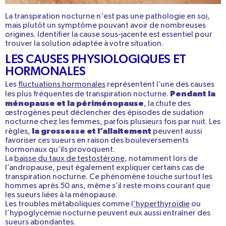
La transpiration nocturne
n'est pas une pathologie en soi
,
mais plutôt un symptôme pouvant avoir de nombreuses
origines. Identifier la cause sous-jacente est essentiel pour
trouver la solution adaptée à votre situation.
LES CAUSES PHYSIOLOGIQUES ET
HORMONALES
Les
fluctuations hormonales
représentent l’une des
causes
Pendant la
les plus fréquentes de transpiration nocturne
.
ménopause et la périménopause
, la chute des
œstrogènes peut déclencher des
épisodes de sudation
nocturne chez les femmes
, parfois plusieurs fois par nuit. Les
la grossesse et l’allaitement
règles,
peuvent aussi
favoriser ces sueurs en raison des bouleversements
hormonaux qu’ils provoquent.
La
baisse du taux de testostérone
, notamment lors de
l’andropause, peut également expliquer certains cas de
transpiration nocturne. Ce phénomène touche surtout les
hommes après 50 ans, même s’il reste moins courant que
les sueurs liées à la ménopause.
Les
troubles métaboliques
comme l
’hyperthyroïdie
ou
l’
hypoglycémie
nocturne peuvent eux aussi entraîner des
sueurs abondantes.