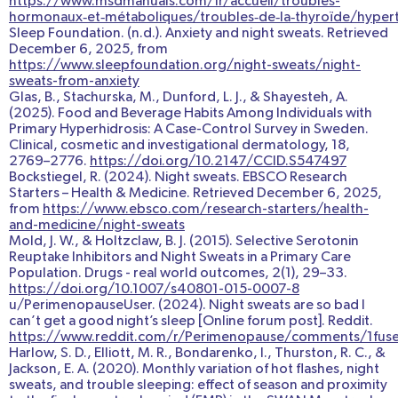
https://www.msdmanuals.com/fr/accueil/troubles-
hormonaux‑et‑métaboliques/troubles‑de‑la‑thyroïde/hypert
Sleep Foundation. (n.d.). Anxiety and night sweats. Retrieved
December 6, 2025, from
https://www.sleepfoundation.org/night-sweats/night-
sweats-from-anxiety
Glas, B., Stachurska, M., Dunford, L. J., & Shayesteh, A.
(2025). Food and Beverage Habits Among Individuals with
Primary Hyperhidrosis: A Case-Control Survey in Sweden.
Clinical, cosmetic and investigational dermatology
,
18
,
2769–2776.
https://doi.org/10.2147/CCID.S547497
Bockstiegel, R. (2024).
Night sweats
. EBSCO Research
Starters – Health & Medicine. Retrieved December 6, 2025,
from
https://www.ebsco.com/research-starters/health-
and-medicine/night-sweats
Mold, J. W., & Holtzclaw, B. J. (2015). Selective Serotonin
Reuptake Inhibitors and Night Sweats in a Primary Care
Population.
Drugs - real world outcomes
,
2
(1), 29–33.
https://doi.org/10.1007/s40801-015-0007-8
u/PerimenopauseUser. (2024). Night sweats are so bad I
can’t get a good night’s sleep [Online forum post]. Reddit.
https://www.reddit.com/r/Perimenopause/comments/1fuse
Harlow, S. D., Elliott, M. R., Bondarenko, I., Thurston, R. C., &
Jackson, E. A. (2020). Monthly variation of hot flashes, night
sweats, and trouble sleeping: effect of season and proximity