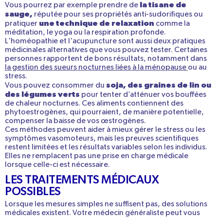
la tisane de
Vous pourrez par exemple prendre de
sauge,
réputée pour ses propriétés anti-sudorifiques ou
une
technique de relaxation
pratiquer
comme la
méditation, le yoga ou la respiration profonde.
L'
homéopathie
et l'
acupuncture
sont aussi deux pratiques
médicinales alternatives que vous pouvez tester. Certaines
personnes rapportent de bons résultats, notamment dans
la gestion des sueurs nocturnes liées à la ménopause
ou au
stress.
soja, des graines de lin ou
Vous pouvez consommer du
des légumes verts
pour tenter d’atténuer vos bouffées
de chaleur nocturnes. Ces aliments contiennent des
phytoestrogènes
, qui pourraient, de manière potentielle,
compenser la baisse de vos œstrogènes.
Ces méthodes peuvent aider à mieux gérer le stress ou les
symptômes vasomoteurs, mais
les preuves scientifiques
restent limitées et les résultats variables selon les individus
.
Elles ne remplacent pas une prise en charge médicale
lorsque celle-ci est nécessaire.
LES TRAITEMENTS MÉDICAUX
POSSIBLES
Lorsque les mesures simples ne suffisent pas, des solutions
médicales existent. Votre médecin généraliste peut vous