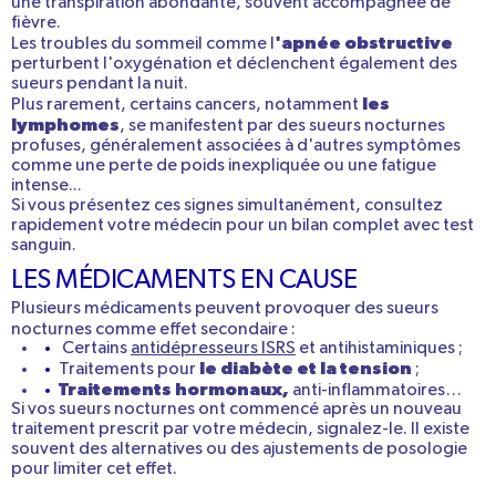
une transpiration abondante, souvent accompagnée de
fièvre.
'apnée obstructive
Les
troubles du sommeil
comme l
perturbent l'oxygénation et déclenchent également des
sueurs pendant la nuit.
les
Plus rarement, certains
cancers
, notamment
lymphomes
, se manifestent par des sueurs nocturnes
profuses, généralement associées à d'autres symptômes
comme une perte de poids inexpliquée ou une fatigue
intense...
Si vous présentez
ces signes simultanément
, consultez
rapidement votre médecin pour un bilan complet avec test
sanguin.
LES MÉDICAMENTS EN CAUSE
Plusieurs médicaments peuvent provoquer des sueurs
nocturnes comme effet secondaire :
Certains
antidépresseurs ISRS
et antihistaminiques ;
le diabète et la tension
Traitements pour
;
Traitements hormonaux,
anti-inflammatoires…
Si vos
sueurs nocturnes
ont commencé
après un nouveau
traitement prescrit
par votre médecin, signalez-le. Il existe
souvent des alternatives ou des ajustements de posologie
pour limiter cet effet.