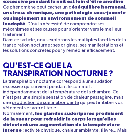
excessive pendant la nuit
est loin d'être anodine
.
éséquilibre hormonal,
Ce phénomène peut cacher un d
un stress chronique, une
pathologie sous-jacente
ou simplement un environnement de sommeil
inadapté
. D’où la nécessité de comprendre ses
mécanismes et ses causes pour s’orienter vers le
meilleur
traitement
.
Dans cet article, nous explorons les multiples facettes de la
transpiration nocturne : ses origines, ses manifestations et
les solutions concrètes pour y remédier efficacement.
QU'EST-CE QUE LA
TRANSPIRATION NOCTURNE ?
La transpiration nocturne correspond à une
sudation
excessive
qui survient pendant le
sommeil
,
indépendamment de la température de la chambre. Ce
n’est
pas une simple sensation de chaleur passagère
, mais
une
production de sueur abondante
qui peut imbiber vos
vêtements et votre literie.
les glandes sudoripares produisent
Normalement,
de la sueur pour refroidir le corps lorsqu’elles
détectent une augmentation de la température
interne
:
activité physique
, chaleur ambiante, fièvre... Mais