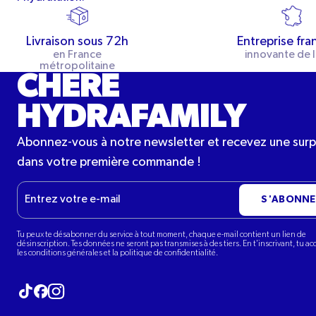
Livraison sous 72h
Entreprise fra
en France
innovante de l
métropolitaine
CHÈRE
HYDRAFAMILY
Abonnez-vous à notre newsletter et recevez une surp
dans votre première commande !
E-
S'ABONNE
mail
Tu peux te désabonner du service à tout moment, chaque e-mail contient un lien de
désinscription. Tes données ne seront pas transmises à des tiers. En t'inscrivant, tu a
les conditions générales et la politique de confidentialité.
Visitez notre tiktok
Visitez notre Instagram
Visitez notre Facebook