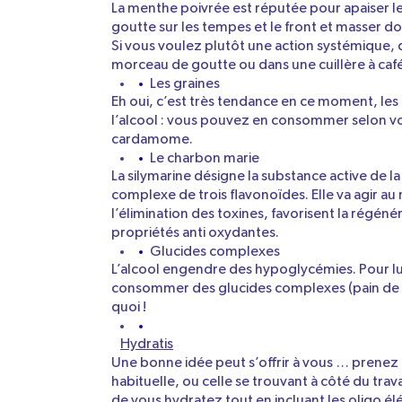
La menthe poivrée est réputée pour apaiser le
goutte sur les tempes et le front et masser d
Si vous voulez plutôt une action systémique, 
morceau de goutte ou dans une cuillère à café,
Les graines
Eh oui, c’est très tendance en ce moment, les g
l’alcool : vous pouvez en consommer selon vos
cardamome.
Le charbon marie
La silymarine désigne la substance active de l
complexe de trois flavonoïdes. Elle va agir au 
l’élimination des toxines, favorisent la régén
propriétés anti oxydantes.
Glucides complexes
L’alcool engendre des hypoglycémies. Pour lutt
consommer des glucides complexes (pain de se
quoi !
Hydratis
Une bonne idée peut s’offrir à vous … prenez 
habituelle, ou celle se trouvant à côté du trava
de vous hydratez tout en incluant les oligo é