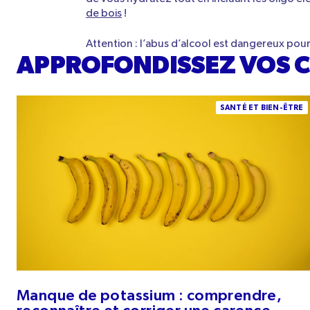
de bois
!
Attention : l’abus d’alcool est dangereux pour
APPROFONDISSEZ VOS 
Manque de potassium : comprendre, reconnaître et
SANTÉ ET BIEN-ÊTRE
corriger une carence
Manque de potassium : comprendre,