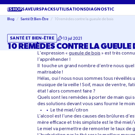
PASSER
AU
ESHOP
SAVEURS
PACKS
UTILISATIONS
DIAGNOSTIC
CONTENU
Blog
/
Santé Et Bien-Être
/
10 remèdes contre la gueule de bois
SANTÉ ET BIEN-ÊTRE
13 jul 2021
10 REMÈDES CONTRE LA GUEULE 
L'expression «
gueule de bois
» est très conn
l’appréhender !
Il touche un grand nombre d’entre nous quel 
maitrisable !
Hélas, oui ! nous nous sommes tous réveillés 
musique de la veille ! Soif, maux de ventre, f
état ! alors comment faire ?
Quels sont les remèdes à porter de main qui se
des solutions devant vous sans fournir le moin
Le thé miel/citron
L’alcool est l’une des causes des brûlures d’
mère efficace et très simpliste est le thé miel/c
Le miel va permettre de remonter le taux de g