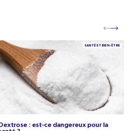
Dextrose : est-ce dangereux pour la santé ?
Ma
SANTÉ ET BIEN-ÊTRE
re
Dextrose : est-ce dangereux pour la
M