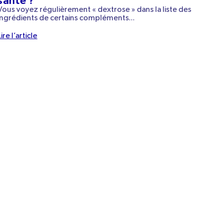
santé ?
s
Vous voyez régulièrement « dextrose » dans la liste des
Qu
ingrédients de certains compléments...
l'
Lire l’article
Lir