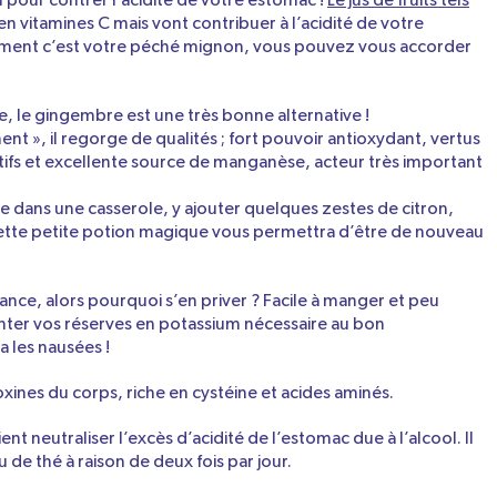
n pour contrer l’acidité de votre estomac !
Le jus de fruits tels
n vitamines C mais vont contribuer à l’acidité de votre
vraiment c’est votre péché mignon, vous pouvez vous accorder
e, le gingembre est une très bonne alternative !
t », il regorge de qualités ; fort pouvoir antioxydant, vertus
stifs et excellente source de manganèse, acteur très important
e dans une casserole, y ajouter quelques zestes de citron,
 Cette petite potion magique vous permettra d’être de nouveau
ance, alors pourquoi s’en priver ? Facile à manger et peu
ter vos réserves en potassium nécessaire au bon
 les nausées !
toxines du corps, riche en cystéine et acides aminés.
nt neutraliser l’excès d’acidité de l’estomac due à l’alcool. Il
u de thé à raison de deux fois par jour.