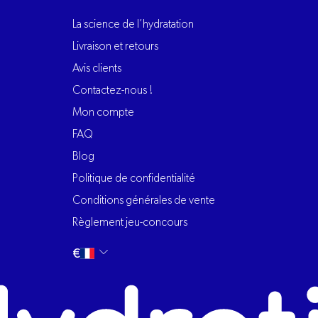
La science de l’hydratation
Livraison et retours
Avis clients
Contactez-nous !
Mon compte
FAQ
Blog
Politique de confidentialité
Conditions générales de vente
Règlement jeu-concours
Changer
français
€
la
langue