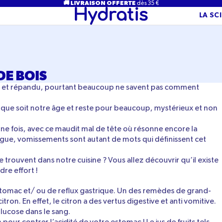
🚚 LIVRAISON OFFERTE
dès 35 €
LA SC
DE BOIS
u et répandu, pourtant beaucoup ne savent pas comment
que soit notre âge et reste pour beaucoup, mystérieux et non
une fois, avec ce maudit mal de tête où résonne encore la
atigue, vomissements sont autant de mots qui définissent cet
 trouvent dans notre cuisine ? Vous allez découvrir qu’il existe
dre effort !
estomac et/ ou de reflux gastrique. Un des remèdes de grand-
itron. En effet, le citron a des vertus digestive et anti vomitive.
lucose dans le sang.