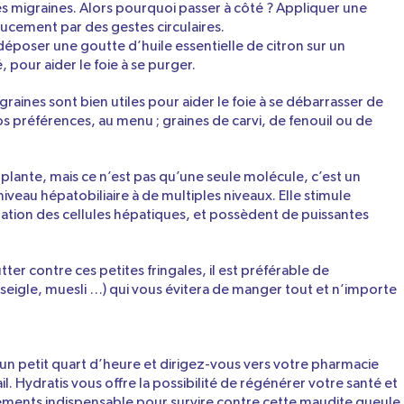
s migraines. Alors pourquoi passer à côté ? Appliquer une
oucement par des gestes circulaires.
déposer une goutte d’huile essentielle de citron sur un
 pour aider le foie à se purger.
raines sont bien utiles pour aider le foie à se débarrasser de
 préférences, au menu ; graines de carvi, de fenouil ou de
a plante, mais ce n’est pas qu’une seule molécule, c’est un
niveau hépatobiliaire à de multiples niveaux. Elle stimule
ération des cellules hépatiques, et possèdent de puissantes
er contre ces petites fringales, il est préférable de
igle, muesli …) qui vous évitera de manger tout et n’importe
un petit quart d’heure et dirigez-vous vers votre pharmacie
il. Hydratis vous offre la possibilité de régénérer votre santé et
léments indispensable pour survire contre cette maudite
gueule