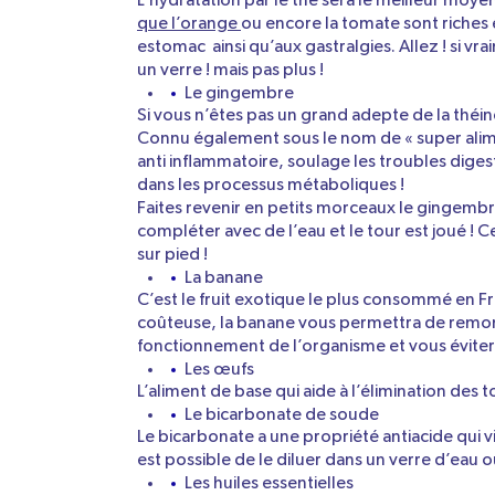
L’hydratation par le thé sera le meilleur moye
que l’orange
ou encore la tomate sont riches e
estomac ainsi qu’aux gastralgies. Allez ! si 
un verre ! mais pas plus !
Le gingembre
Si vous n’êtes pas un grand adepte de la théin
Connu également sous le nom de « super alimen
anti inflammatoire, soulage les troubles dige
dans les processus métaboliques !
Faites revenir en petits morceaux le gingembr
compléter avec de l’eau et le tour est joué !
sur pied !
La banane
C’est le fruit exotique le plus consommé en Fr
coûteuse, la banane vous permettra de remon
fonctionnement de l’organisme et vous évitera
Les œufs
L’aliment de base qui aide à l’élimination des 
Le bicarbonate de soude
Le bicarbonate a une propriété antiacide qui vie
est possible de le diluer dans un verre d’eau o
Les huiles essentielles