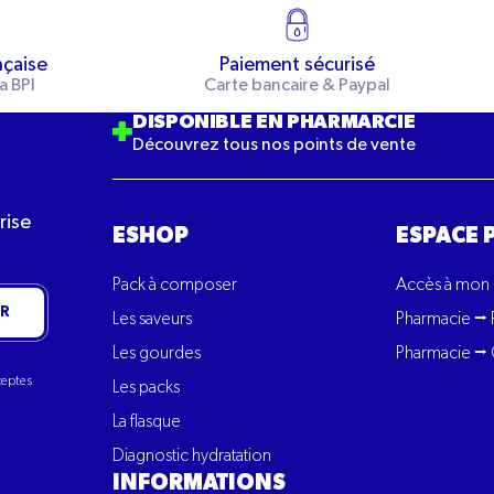
nçaise
Paiement sécurisé
a BPI
Carte bancaire & Paypal
DISPONIBLE EN PHARMARCIE
Découvrez tous nos points de vente
rise
ESHOP
ESPACE 
Pack à composer
Accès à mon
R
Les saveurs
Pharmacie ⭢ 
Les gourdes
Pharmacie ⭢ 
cceptes
Les packs
La flasque
Diagnostic hydratation
INFORMATIONS