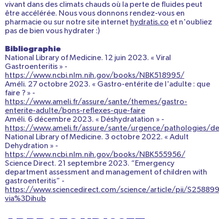
vivant dans des climats chauds où la perte de fluides peut
être accélérée. Nous vous donnons rendez-vous en
pharmacie ou sur notre site internet
hydratis.co
et n'oubliez
pas de bien vous hydrater :)
Bibliographie
National Library of Medicine. 12 juin 2023. « Viral
Gastroenteritis » -
https://www.ncbi.nlm.nih.gov/books/NBK518995/
Améli. 27 octobre 2023. « Gastro-entérite de l'adulte : que
faire ? » -
https://www.ameli.fr/assure/sante/themes/gastro-
enterite-adulte/bons-reflexes-que-faire
Améli. 6 décembre 2023. « Déshydratation » -
https://www.ameli.fr/assure/sante/urgence/pathologies/de
National Library of Medicine. 3 octobre 2022. « Adult
Dehydration » -
https://www.ncbi.nlm.nih.gov/books/NBK555956/
Science Direct. 21 septembre 2023. “Emergency
department assessment and management of children with
gastroenteritis” -
https://www.sciencedirect.com/science/article/pii/S258
via%3Dihub