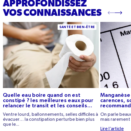
APPROFONDISSEZ
VOS CONNAISSANCES
Quelle eau boire quand on est constipé ? Les
Manganèse : bie
SANTÉ ET BIEN-ÊTRE
meilleures eaux pour relancer le transit et les
sources et ap
conseils pratiques
Quelle eau boire quand on est
Manganèse :
constipé ? les meilleures eaux pour
carences, s
relancer le transit et les conseils
recommand
pratiques
Ventre lourd, ballonnements, selles difficiles à
On parle beauc
évacuer… la constipation perturbe bien plus
mais rarement 
que le...
Lire l’article