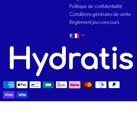
Politique de confidentialité
Conditions générales de vente
Règlement jeu-concours
Changer
français
€
la
langue