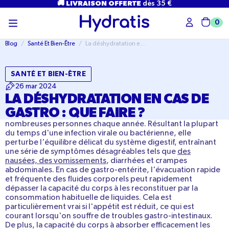
PASSER
🚚 LIVRAISON OFFERTE
dès 35 €
AU
CONTENU
0
Char
Blog
/
Santé Et Bien-Être
/
La déshydratation en cas de gastro : que faire ?
SANTÉ ET BIEN-ÊTRE
26 mar 2024
LA DÉSHYDRATATION EN CAS DE
GASTRO : QUE FAIRE ?
nombreuses personnes chaque année. Résultant la plupart
du temps d'une infection virale ou bactérienne, elle
perturbe l'équilibre délicat du système digestif, entraînant
une série de symptômes désagréables tels que
des
nausées, des vomissements
, diarrhées et crampes
abdominales. En cas de gastro-entérite, l'évacuation rapide
et fréquente des fluides corporels peut rapidement
dépasser la capacité du corps à les reconstituer par la
consommation habituelle de liquides. Cela est
particulièrement vrai si l'appétit est réduit, ce qui est
courant lorsqu'on souffre de troubles gastro-intestinaux.
De plus, la capacité du corps à absorber efficacement les