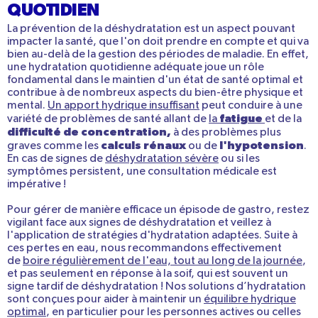
QUOTIDIEN
La prévention de la déshydratation est un aspect pouvant
impacter la santé, que l'on doit prendre en compte et qui va
bien au-delà de la gestion des périodes de maladie. En effet,
une hydratation quotidienne adéquate joue un rôle
fondamental dans le maintien d'un état de santé optimal et
contribue à de nombreux aspects du bien-être physique et
mental.
Un apport hydrique insuffisant
peut conduire à une
fatigue
variété de problèmes de santé allant de
la
et de la
difficulté de concentration,
à des problèmes plus
calculs rénaux
l'hypotension
graves comme les
ou de
.
En cas de signes de
déshydratation sévère
ou si les
symptômes persistent, une consultation médicale est
impérative !
Pour gérer de manière efficace un épisode de gastro, restez
vigilant face aux signes de déshydratation et veillez à
l'application de stratégies d'hydratation adaptées. Suite à
ces pertes en eau, nous recommandons effectivement
de
boire régulièrement de l'eau, tout au long de la journée
,
et pas seulement en réponse à la soif, qui est souvent un
signe tardif de déshydratation ! Nos solutions d’hydratation
sont conçues pour aider à maintenir un
équilibre hydrique
optimal
, en particulier pour les personnes actives ou celles