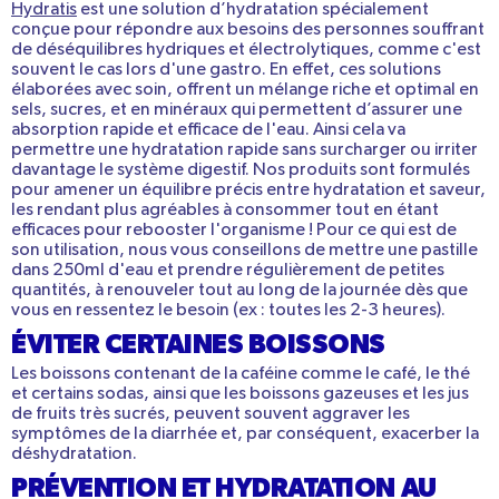
Hydratis
est une sol
ution d’hydratation
spécialement
conçue pour répondre aux besoins des personnes souffrant
de
déséquilibres hydriques
et
électrolytiques
, comme c'est
souvent le cas lors d'une gastro. En effet, ces solutions
élaborées avec soin, offrent un mélange riche et optimal en
sels, sucres, et en minéraux qui permettent d’assurer une
absorption rapide et efficace de l'eau. Ainsi cela va
permettre une
hydratation
rapide sans surcharger ou irriter
davantage le système digestif. Nos produits sont formulés
pour amener un équilibre précis entre hydratation et saveur,
les rendant plus agréables à consommer tout en étant
efficaces pour rebooster l'organisme ! Pour ce qui est de
son utilisation, nous vous conseillons de mettre une pastille
dans 250ml d'eau et prendre régulièrement de petites
quantités, à renouveler tout au long de la journée dès que
vous en ressentez le besoin (ex : toutes les 2-3 heures).
ÉVITER CERTAINES BOISSONS
Les boissons contenant de la caféine comme le café, le thé
et certains sodas, ainsi que les boissons gazeuses et les jus
de fruits très sucrés, peuvent souvent aggraver les
symptômes de la diarrhée et, par conséquent, exacerber la
déshydratation.
PRÉVENTION ET HYDRATATION AU