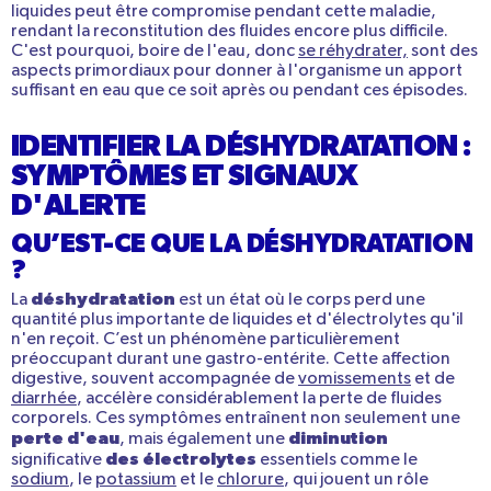
liquides peut être compromise pendant cette maladie,
rendant la reconstitution des fluides encore plus difficile.
C'est pourquoi, boire de l'eau, donc
se réhydrater,
sont des
aspects primordiaux pour donner à l'organisme un apport
suffisant en eau que ce soit après ou pendant ces épisodes.
IDENTIFIER LA DÉSHYDRATATION :
SYMPTÔMES ET SIGNAUX
D'ALERTE
QU’EST-CE QUE LA DÉSHYDRATATION
?
déshydratation
La
est un état où le corps perd une
quantité plus importante de liquides et d'électrolytes qu'il
n'en reçoit. C’est un phénomène particulièrement
préoccupant durant une gastro-entérite. Cette affection
digestive, souvent accompagnée de
vomissements
et de
diarrhée
, accélère considérablement la perte de fluides
corporels. Ces symptômes entraînent non seulement une
perte d'eau
diminution
, mais également une
des électrolytes
significative
essentiels comme le
sodium
, le
potassium
et le
chlorure
, qui jouent un rôle