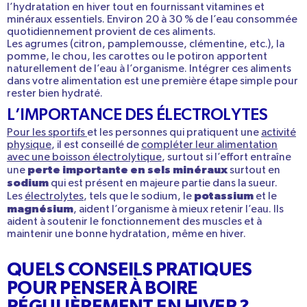
l’hydratation en hiver tout en fournissant
vitamines et
minéraux essentiels
. Environ 20 à 30 % de l’eau consommée
quotidiennement provient de ces aliments.
Les
agrumes
(citron, pamplemousse, clémentine, etc.), la
pomme
, le
chou
, les carottes ou le potiron apportent
naturellement de l’eau à l’organisme. Intégrer ces aliments
dans votre alimentation est une première étape simple pour
rester bien hydraté.
L’IMPORTANCE DES ÉLECTROLYTES
Pour les sportifs
et les personnes qui pratiquent une
activité
physique
, il est conseillé de
compléter leur alimentation
avec une boisson
électrolytique
, surtout si l’effort entraîne
perte importante en sels minéraux
une
surtout en
sodium
qui est présent en majeure partie dans la sueur
.
potassium
Les
électrolytes
, tels que le
sodium
, le
et le
magnésium
, aident l’organisme à mieux retenir l’eau. Ils
aident à soutenir le fonctionnement des muscles et à
maintenir une bonne hydratation, même en hiver.
QUELS CONSEILS PRATIQUES
POUR PENSER À BOIRE
RÉGULIÈREMENT EN HIVER ?