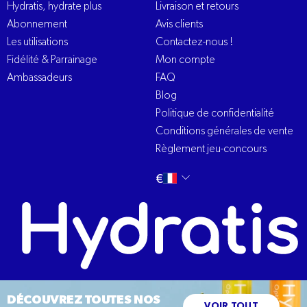
Hydratis, hydrate plus
Livraison et retours
Abonnement
Avis clients
Les utilisations
Contactez-nous !
Fidélité & Parrainage
Mon compte
Ambassadeurs
FAQ
Blog
Politique de confidentialité
Conditions générales de vente
Règlement jeu-concours
Changer
français
€
la
langue
DÉCOUVREZ TOUTES NOS
VOIR TOUT