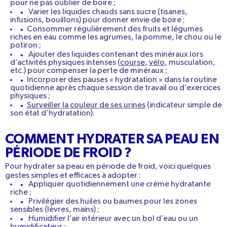
pour ne pas oublier de boire ;
Varier les liquides chauds
sans sucre
(tisanes,
infusions, bouillons) pour donner envie de boire ;
Consommer régulièrement des fruits et légumes
riches en eau comme les agrumes, la pomme, le chou ou le
potiron ;
Ajouter des liquides
contenant des
minéraux lors
d’activités physiques intenses (
course
,
vélo
, musculation,
etc.) pour compenser la perte de minéraux ;
Incorporer des pauses « hydratation » dans la routine
quotidienne après chaque session de travail ou d’exercices
physiques ;
Surveiller la couleur de ses urines
(indicateur simple de
son état d’hydratation).
COMMENT HYDRATER SA PEAU EN
PÉRIODE DE FROID ?
Pour hydrater sa peau en période de froid, voici quelques
gestes simples et efficaces à adopter :
Appliquer quotidiennement
une crème hydratante
riche
;
Privilégier des
huiles ou baumes pour les zones
sensibles
(lèvres, mains) ;
Humidifier l’air intérieur
avec un bol d’eau ou un