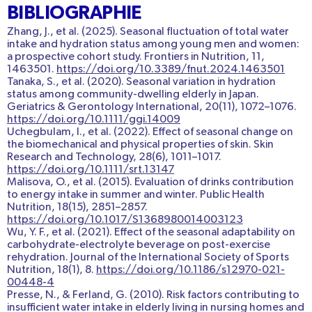
BIBLIOGRAPHIE
Zhang, J., et al. (2025).
Seasonal fluctuation of total water
intake and hydration status among young men and women:
a prospective cohort study
.
Frontiers in Nutrition, 11
,
1463501.
https://doi.org/10.3389/fnut.2024.1463501
Tanaka, S., et al. (2020).
Seasonal variation in hydration
status among community-dwelling elderly in Japan
.
Geriatrics & Gerontology International, 20
(11), 1072–1076.
https://doi.org/10.1111/ggi.14009
Uchegbulam, I., et al. (2022).
Effect of seasonal change on
the biomechanical and physical properties of skin
.
Skin
Research and Technology, 28
(6), 1011–1017.
https://doi.org/10.1111/srt.13147
Malisova, O., et al. (2015).
Evaluation of drinks contribution
to energy intake in summer and winter
.
Public Health
Nutrition, 18
(15), 2851–2857.
https://doi.org/10.1017/S1368980014003123
Wu, Y. F., et al. (2021).
Effect of the seasonal adaptability on
carbohydrate-electrolyte beverage on post-exercise
rehydration
.
Journal of the International Society of Sports
Nutrition, 18
(1), 8.
https://doi.org/10.1186/s12970-021-
00448-4
Presse, N., & Ferland, G. (2010).
Risk factors contributing to
insufficient water intake in elderly living in nursing homes and