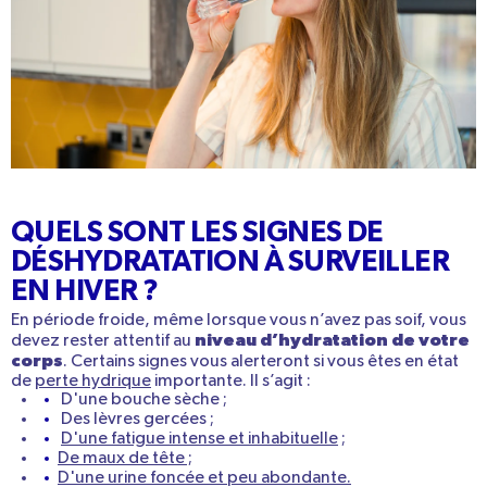
QUELS SONT LES SIGNES DE
DÉSHYDRATATION À SURVEILLER
EN HIVER ?
En période froide, même lorsque vous n’avez pas soif, vous
niveau d’
hydratation
de votre
devez rester attentif au
corps
. Certains
signes vous alerteront
si vous êtes en état
de
perte hydrique
importante. Il s’agit :
D'une bouche sèche
;
Des lèvres gercées
;
D'une fatigue intense et inhabituelle
;
De maux de tête
;
D'une urine foncée et peu abondante
.