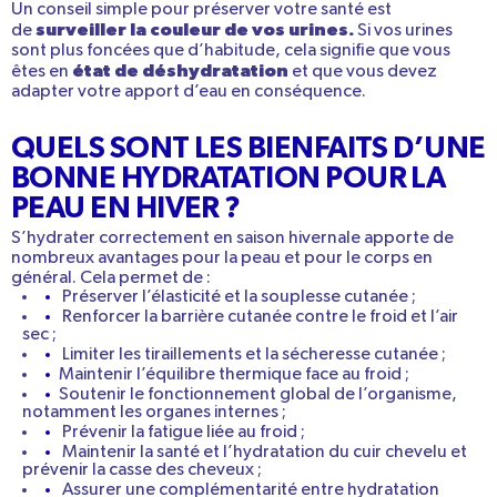
Un conseil simple pour préserver votre santé est
surveiller la couleur de vos urines
.
de
Si vos urines
sont
plus foncées que d’habitude
, cela signifie que vous
état de
déshydratation
êtes en
et que vous devez
adapter votre apport d’eau
en conséquence.
QUELS SONT LES BIENFAITS D’UNE
BONNE HYDRATATION POUR LA
PEAU EN HIVER ?
S’hydrater correctement en saison hivernale apporte de
nombreux avantages pour la peau et pour le corps en
général. Cela permet de :
Préserver
l’élasticité et la souplesse cutanée
;
Renforcer la
barrière cutanée
contre le froid et l’air
sec ;
Limiter les
tiraillements et la sécheresse cutanée
;
Maintenir l’équilibre thermique face au froid ;
Soutenir le fonctionnement global de l’organisme,
notamment les organes internes ;
Prévenir
la fatigue
liée au froid ;
Maintenir la
santé et l’hydratation
du
cuir chevelu
et
prévenir
la
casse des cheveux
;
Assurer une complémentarité entre
hydratation