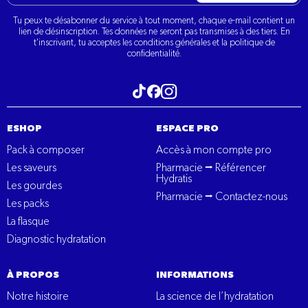
Tu peux te désabonner du service à tout moment, chaque e-mail contient un
lien de désinscription. Tes données ne seront pas transmises à des tiers. En
t'inscrivant, tu acceptes les conditions générales et la politique de
confidentialité.
Visitez notre tiktok
Visitez notre Instagram
Visitez notre Facebook
ESHOP
ESPACE PRO
Pack à composer
Accès à mon compte pro
Les saveurs
Pharmacie ⭢ Référencer
Hydratis
Les gourdes
Pharmacie ⭢ Contactez-nous
Les packs
La flasque
Diagnostic hydratation
À PROPOS
INFORMATIONS
Notre histoire
La science de l’hydratation