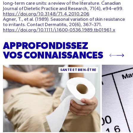
long-term care units: a review of the literature
.
Canadian
Journal of Dietetic Practice and Research, 71
(4), e94–e99.
https://doi.org/10.3148/71.4.2010.206
Agner, T., et al. (1989). Seasonal variation of skin resistance
to irritants. Contact Dermatitis, 20(6), 367–371.
https://doi.org/10.1111/j.1600-0536.1989.tb01961.x
APPROFONDISSEZ
VOS CONNAISSANCES
Quelle eau boire quand on est constipé ? Les
Manganèse : bie
SANTÉ ET BIEN-ÊTRE
meilleures eaux pour relancer le transit et les
sources et ap
conseils pratiques