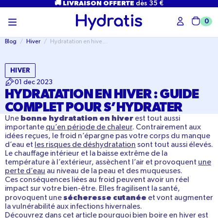
PASSER
🚚 LIVRAISON OFFERTE
dès 35 €
AU
CONTENU
0
Char
Blog
/
Hiver
/
Hydratation en hiver : guide complet pour s’hydrater
HIVER
01 dec 2023
HYDRATATION EN HIVER : GUIDE
COMPLET POUR S’HYDRATER
bonne hydratation
en hiver
Une
est tout aussi
importante
qu’en période de chaleur
. Contrairement aux
idées reçues, le froid n’épargne pas votre corps du
manque
d’eau
et
les
risques de déshydratation
sont tout aussi élevés.
Le chauffage intérieur et la
baisse extrême de la
température
à l’extérieur, assèchent l’air et provoquent
une
perte d’eau
au niveau de la peau et des muqueuses.
Ces conséquences liées au froid peuvent avoir un réel
impact sur votre bien-être. Elles fragilisent la santé,
sécheresse cutanée
provoquent une
et vont augmenter
la
vulnérabilité aux infections hivernales
.
Découvrez dans cet article pourquoi bien boire en hiver est