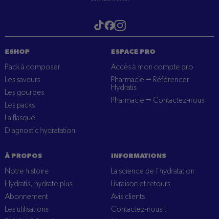
Visitez notre tiktok
Visitez notre Instagram
Visitez notre Facebook
ESHOP
ESPACE PRO
Pack à composer
Accès à mon compte pro
Les saveurs
Pharmacie ⭢ Référencer
Hydratis
Les gourdes
Pharmacie ⭢ Contactez-nous
Les packs
La flasque
Diagnostic hydratation
À PROPOS
INFORMATIONS
Notre histoire
La science de l’hydratation
Hydratis, hydrate plus
Livraison et retours
Abonnement
Avis clients
Les utilisations
Contactez-nous !