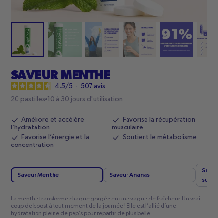
SAVEUR MENTHE
4.5
/
5
-
507
avis
20 pastilles
10 à 30 jours d'utilisation
Améliore et accélère
Favorise la récupération
l’hydratation
musculaire
Favorise l’énergie et la
Soutient le métabolisme
concentration
Saveu
Saveur Menthe
Saveur Ananas
surea
La menthe transforme chaque gorgée en une vague de fraîcheur. Un vrai
coup de boost à tout moment de la journée ! Elle est l’allié d’une
hydratation pleine de pep’s pour repartir de plus belle.