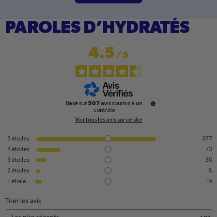
PAROLES D’HYDRATÉS
4.5
/
5
507
Basé sur
avis soumis à un
contrôle
Voir tous les avis sur ce site
5
étoiles
377
4
étoiles
73
3
étoiles
30
2
étoiles
8
1
étoile
19
Trier les avis