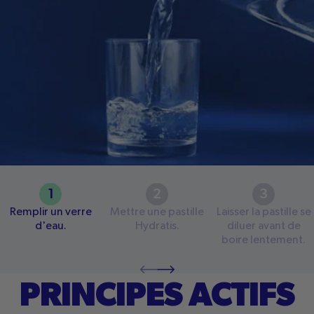
1
2
3
Remplir un verre
Mettre une pastille
Laisser la pastille se
d'eau.
Hydratis.
diluer avant de
boire lentement.
PRINCIPES ACTIFS