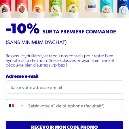
-10%
SUR TA PREMIÈRE COMMANDE
HYDRATIS EST DISPONIBLE
NOS AMBASSADEURS
(SANS MINIMUM D'ACHAT)
EN PHARMACIE
Ils courent, pédalent, enchaînent les défis…
Rejoins l'Hydra'family et reçois nos conseils pour rester bien
Nos ambassadeurs ne s’arrêtent jamais, et pour eux, la
hydraté, accède à nos offres exclusives en avant-première et
Nos produits sont disponibles dans plus de 11 200 pharmacies en
déshydratation n’est pas une option. C’est en suivant
découvre bien d'autres surprises !
France. Demandez-le à votre pharmacien ou utilisez notre outil pour
leur rythme qu’on réinvente chaque jour l’hydratation
optimale.
localiser la pharmacie la plus proche qui le propose.
Adresse e-mail
LÉONIE PIERAULT
ALIZÉ LIM
Numéro de téléphone
RECEVOIR MON CODE PROMO