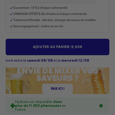
Économiser -15% à chaque commande
LIVRAISON OFFERTE dès 4 tubes à chaque commande
Totalement flexible : décaler, changer de saveur et modifier
Sans engagement : résilier en un clic
AJOUTER AU PANIER
-
9,90€
Livré entre le
samedi 08/08
et le
mercredi 12/08
ENVIE DE MIXER VOS
SAVEURS ?
PAR ICI !
Hydratis est disponible
dans
plus de 11 200 pharmacies
en
France.