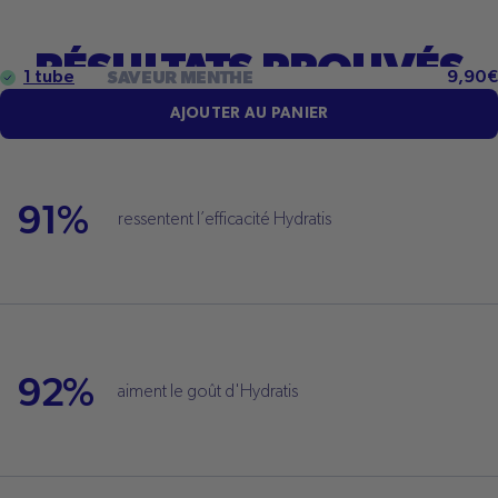
RÉSULTATS PROUVÉS
Prix
1 tube
9,90€
SAVEUR MENTHE
réguli
AJOUTER AU PANIER
91%
ressentent l’efficacité Hydratis
92%
aiment le goût d'Hydratis