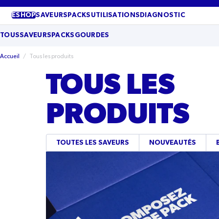
PASSER
AU
ESHOP
SAVEURS
PACKS
UTILISATIONS
DIAGNOSTIC
CONTENU
TOUS
SAVEURS
PACKS
GOURDES
Accueil
/
Tous les produits
TOUS LES
PRODUITS
TOUTES LES SAVEURS
NOUVEAUTÉS
PACK
DE
TUBES
PERSONNALISÉ