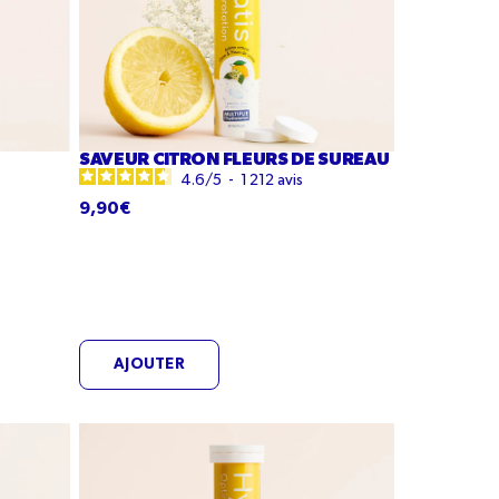
sureau
SAVEUR CITRON FLEURS DE SUREAU
4.6
/
5
-
1 212
avis
9,90€
AJOUTER
Saveur
Miel
Citron