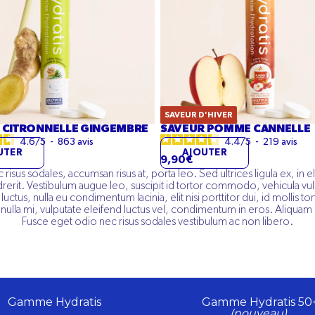
SAVEUR D'HIVER
 CITRONNELLE GINGEMBRE
SAVEUR POMME CANNELLE
4.6
/
5
-
863
avis
4.4
/
5
-
219
avis
UTER
AJOUTER
9,90€
isus sodales, accumsan risus at, porta leo. Sed ultrices ligula ex, in el
rerit. Vestibulum augue leo, suscipit id tortor commodo, vehicula vulp
ctus, nulla eu condimentum lacinia, elit nisi porttitor dui, id mollis to
ulla mi, vulputate eleifend luctus vel, condimentum in eros. Aliquam 
Fusce eget odio nec risus sodales vestibulum ac non libero.
Gamme Hydratis
Gamme Hydratis 50
(nouveau)