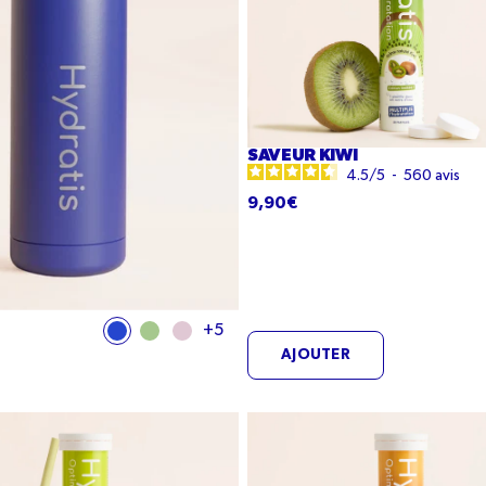
SAVEUR KIWI
4.5
/
5
-
560
avis
9,90€
+5
Bleu
Vert
Rose
AJOUTER
pâle
Saveur
lle
Pomme
bre
Cannelle