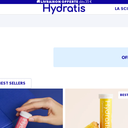
🚚 LIVRAISON OFFERTE
dès 35 €
LA SC
BEST SELLERS
Saveur
BEST
Ananas