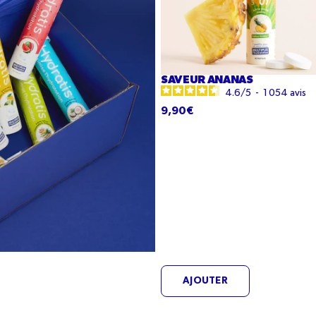
SAVEUR ANANAS
4.6
/
5
-
1 054
avis
9,90€
AJOUTER