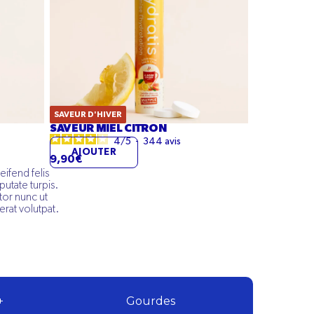
SAVEUR D'HIVER
SAVEUR MIEL CITRON
4
/
5
-
344
avis
AJOUTER
9,90€
eifend felis
utate turpis.
rtor nunc ut
erat volutpat.
+
Gourdes