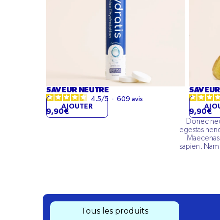
SAVEUR NEUTRE
SAVEUR
4.5
/
5
-
609
avis
AJOUTER
AJO
9,90€
9,90€
Donec nec r
egestas hend
Maecenas lu
sapien. Nam n
Tous les produits