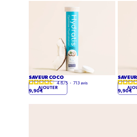
Saveur
Saveur
Coco
Pêche
SAVEUR COCO
SAVEUR
4.6
/
5
-
713
avis
AJOUTER
AJO
9,90€
9,90€
Pack
découverte
Hydratis