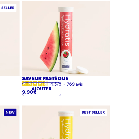
Saveur
 SELLER
Pastèque
SAVEUR PASTÈQUE
4.5
/
5
-
769
avis
AJOUTER
9,90€
Saveur
NEW
BEST SELLER
Citron
Fleurs
de