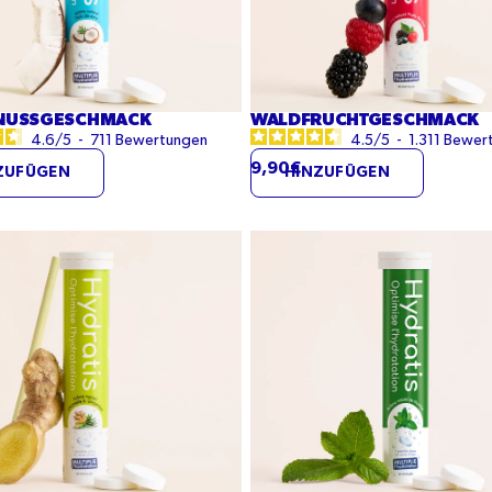
NUSSGESCHMACK
WALDFRUCHTGESCHMACK
4.6
/
5
-
711
Bewertungen
4.5
/
5
-
1.311
Bewer
9,90€
ZUFÜGEN
HINZUFÜGEN
gras-
Minzgeschmack
ack