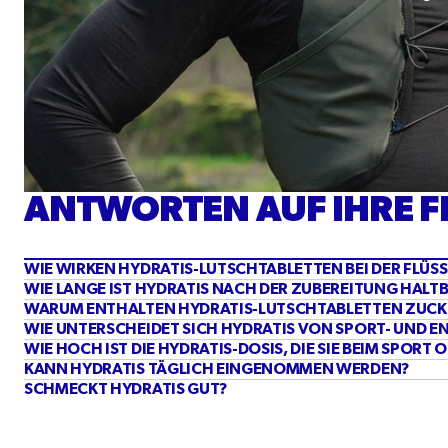
ANTWORTEN AUF IHRE 
WIE WIRKEN HYDRATIS-LUTSCHTABLETTEN BEI DER FLÜS
WIE LANGE IST HYDRATIS NACH DER ZUBEREITUNG HALT
WARUM ENTHALTEN HYDRATIS-LUTSCHTABLETTEN ZUCK
WIE UNTERSCHEIDET SICH HYDRATIS VON SPORT- UND E
WIE HOCH IST DIE HYDRATIS-DOSIS, DIE SIE BEIM SPOR
KANN HYDRATIS TÄGLICH EINGENOMMEN WERDEN?
SCHMECKT HYDRATIS GUT?