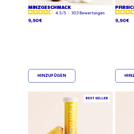
MINZGESCHMACK
PFIRSI
4.5
/
5
-
303
Bewertungen
9,90€
9,90€
HINZUFÜGEN
HIN
Ananasgeschmack
Kokosnu
BEST SELLER