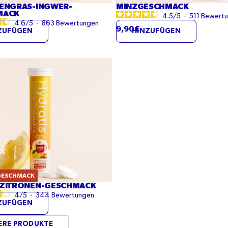
ENGRAS-INGWER-
MINZGESCHMACK
MACK
4.5
/
5
-
511
Bewert
4.6
/
5
-
863
Bewertungen
9,90€
ZUFÜGEN
HINZUFÜGEN
-
ack
GESCHMACK
ZITRONEN-GESCHMACK
4
/
5
-
344
Bewertungen
ZUFÜGEN
ERE PRODUKTE