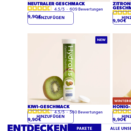
NEUTRALER GESCHMACK
ZITRON
GESCH
4.5
/
5
-
609
Bewertungen
9,90€
HINZUFÜGEN
HIN
9,90€
Kiwi-
Honig-
NEW
Geschmack
Zitronen
Geschm
WINTER
KIWI-GESCHMACK
HONIG-
4.5
/
5
-
560
Bewertungen
HINZUFÜGEN
HIN
9,90€
9,90€
ENTDECKEN
PAKETE
ALLE UNS