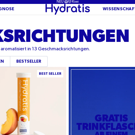
NEU 🥝😍 Kiwi
GNOSE
WISSENSCHAF
SRICHTUNGEN
 aromatisiert in 13 Geschmacksrichtungen.
EN
BESTSELLER
geschmack
BEST SELLER
GRATIS
TRINKFLASC
AB EINEM