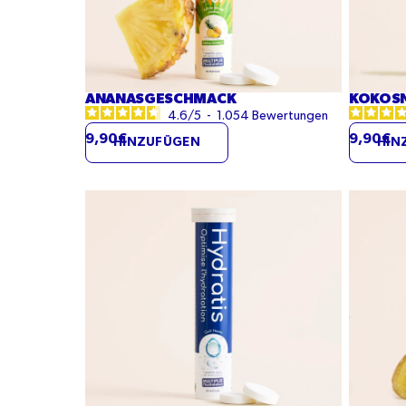
ANANASGESCHMACK
KOKOS
4.6
/
5
-
1.054
Bewertungen
9,90€
9,90€
HINZUFÜGEN
HIN
Neutraler
Zitronen
Geschmack
Ingwer-
Geschm