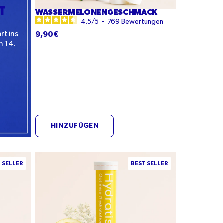
T
WASSERMELONENGESCHMACK
4.5
/
5
-
769
Bewertungen
9,90€
rt ins
m 14.
HINZUFÜGEN
Zitronen-
 SELLER
BEST SELLER
Holunderblüten-
Geschmack