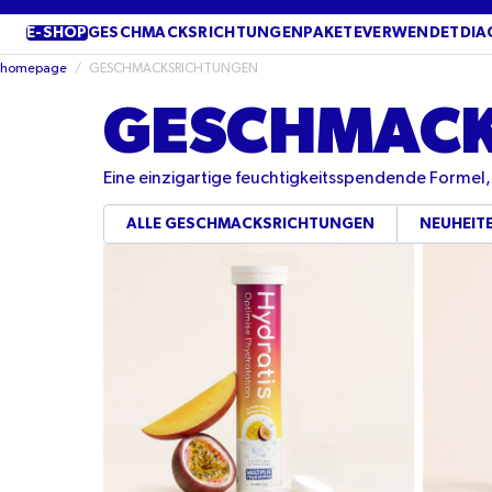
ÜBERSPRINGEN
SIE ZU
E-SHOP
GESCHMACKSRICHTUNGEN
PAKETE
VERWENDET
DIA
INHALTEN
homepage
/
GESCHMACKSRICHTUNGEN
GESCHMACK
Eine einzigartige feuchtigkeitsspendende Formel,
ALLE GESCHMACKSRICHTUNGEN
NEUHEIT
Minzgeschmack
Pfirsich