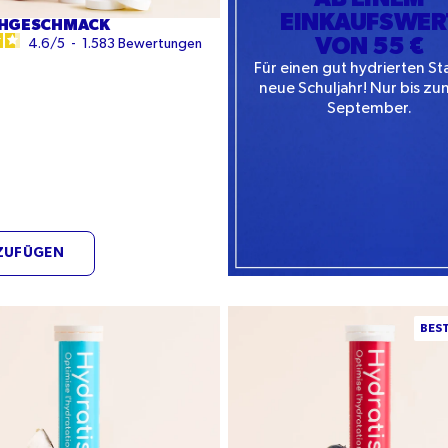
EINKAUFSWER
CHGESCHMACK
VON 55 €
4.6
/
5
-
1.583
Bewertungen
Für einen gut hydrierten Sta
neue Schuljahr! Nur bis zu
September.
ZUFÜGEN
ssgeschmack
Waldfruchtgeschmack
BEST