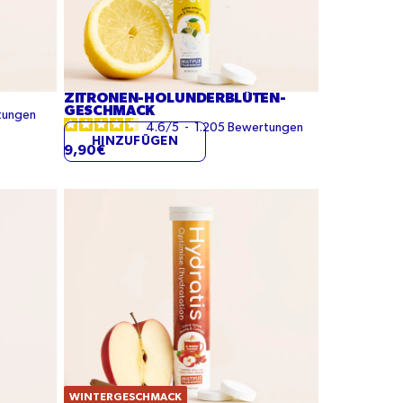
ZITRONEN-HOLUNDERBLÜTEN-
GESCHMACK
tungen
4.6
/
5
-
1.205
Bewertungen
HINZUFÜGEN
9,90€
Apfel-
Zimt-
Geschmack
WINTERGESCHMACK