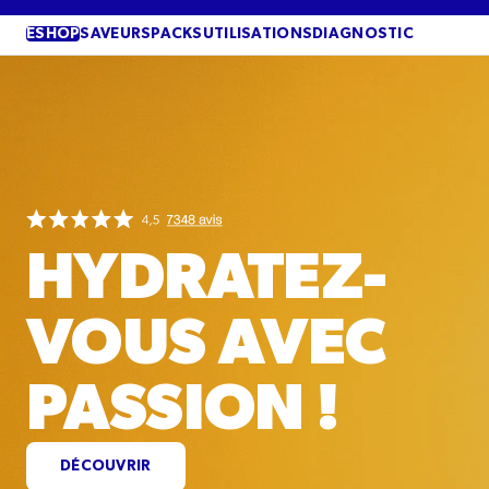
PASSER
AU
ESHOP
SAVEURS
PACKS
UTILISATIONS
DIAGNOSTIC
CONTENU
HYDRATEZ-
VOUS AVEC
PASSION !
DÉCOUVRIR