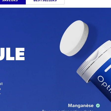
SAVEURS
BESTSELLERS
ULE
st
n
-