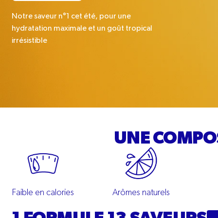
Notre saveur n°1 cet été, pour une
hydratation maximale et un goût tropical
irrésistible
UNE COMPOS
Faible en calories
Arômes naturels